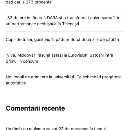
dedicat la 373 procente”
„33 de ore în tăcere”: DARA și-a transformat aniversarea într-
un performance neobișnuit la Telenești
Copil de 5 ani, găsit viu în pădure după două zile de căutări
„Viva, Moldova!” răsună astăzi la Eurovision: Satoshi intră
primul în concurs
Noi reguli de admitere la universități. Ce schimbări pregătesc
autoritățile
Comentarii recente
Un tânăr cu autism a salvat 23 de persoane în timpul