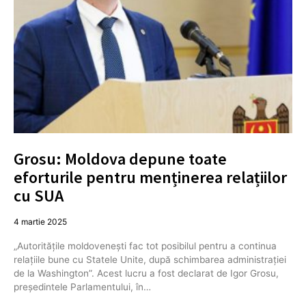
Grosu: Moldova depune toate
eforturile pentru menținerea relațiilor
cu SUA
4 martie 2025
„Autorităţile moldovenești fac tot posibilul pentru a continua
relaţiile bune cu Statele Unite, după schimbarea administrației
de la Washington”. Acest lucru a fost declarat de Igor Grosu,
președintele Parlamentului, în…