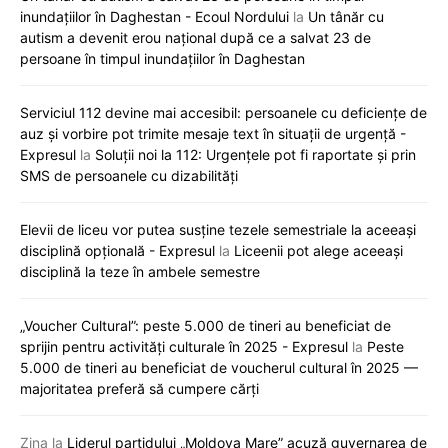
inundațiilor în Daghestan - Ecoul Nordului
la
Un tânăr cu
autism a devenit erou național după ce a salvat 23 de
persoane în timpul inundațiilor în Daghestan
Serviciul 112 devine mai accesibil: persoanele cu deficiențe de
auz și vorbire pot trimite mesaje text în situații de urgență -
Expresul
la
Soluții noi la 112: Urgențele pot fi raportate și prin
SMS de persoanele cu dizabilități
Elevii de liceu vor putea susține tezele semestriale la aceeași
disciplină opțională - Expresul
la
Liceenii pot alege aceeași
disciplină la teze în ambele semestre
„Voucher Cultural”: peste 5.000 de tineri au beneficiat de
sprijin pentru activități culturale în 2025 - Expresul
la
Peste
5.000 de tineri au beneficiat de voucherul cultural în 2025 —
majoritatea preferă să cumpere cărți
Zina
la
Liderul partidului „Moldova Mare” acuză guvernarea de