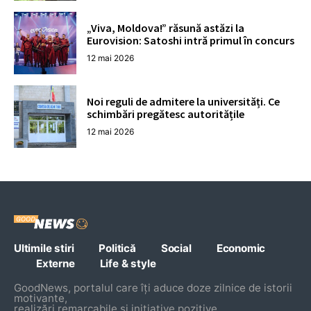
„Viva, Moldova!” răsună astăzi la
Eurovision: Satoshi intră primul în concurs
12 mai 2026
Noi reguli de admitere la universități. Ce
schimbări pregătesc autoritățile
12 mai 2026
Ultimile stiri
Politică
Social
Economic
Externe
Life & style
GoodNews, portalul care îți aduce doze zilnice de istorii
motivante,
realizări remarcabile și inițiative pozitive.