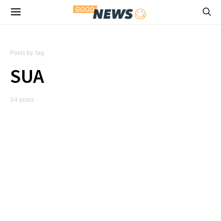
Posts by tag
SUA
34 posts