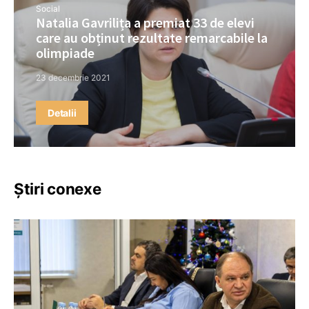
Social
Natalia Gavrilița a premiat 33 de elevi
care au obținut rezultate remarcabile la
olimpiade
23 decembrie 2021
Detalii
Știri conexe