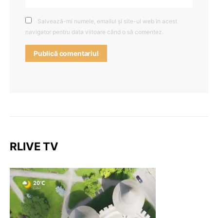
Salvează-mi numele, emailul și site-ul web în acest
navigator pentru data viitoare când o să comentez.
RLIVE TV