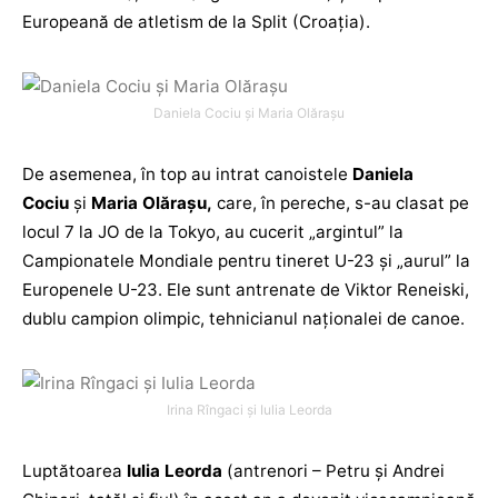
Europeană de atletism de la Split (Croația).
Daniela Cociu și Maria Olărașu
De asemenea, în top au intrat canoistele
Daniela
Cociu
și
Maria Olărașu,
care, în pereche, s-au clasat pe
locul 7 la JO de la Tokyo, au cucerit „argintul” la
Campionatele Mondiale pentru tineret U-23 și „aurul” la
Europenele U-23. Ele sunt antrenate de Viktor Reneiski,
dublu campion olimpic, tehnicianul naționalei de canoe.
Irina Rîngaci și Iulia Leorda
Luptătoarea
Iulia Leorda
(antrenori – Petru și Andrei