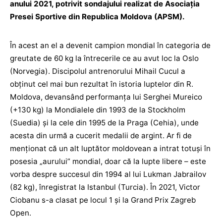
anului 2021, potrivit sondajului realizat de Asociația
Presei Sportive din Republica Moldova (APSM).
În acest an el a devenit campion mondial în categoria de
greutate de 60 kg la întrecerile ce au avut loc la Oslo
(Norvegia). Discipolul antrenorului Mihail Cucul a
obținut cel mai bun rezultat în istoria luptelor din R.
Moldova, devansând performanța lui Serghei Mureico
(+130 kg) la Mondialele din 1993 de la Stockholm
(Suedia) și la cele din 1995 de la Praga (Cehia), unde
acesta din urmă a cucerit medalii de argint. Ar fi de
menționat că un alt luptător moldovean a intrat totuși în
posesia „aurului” mondial, doar că la lupte libere – este
vorba despre succesul din 1994 al lui Lukman Jabrailov
(82 kg), înregistrat la Istanbul (Turcia). În 2021, Victor
Ciobanu s-a clasat pe locul 1 și la Grand Prix Zagreb
Open.