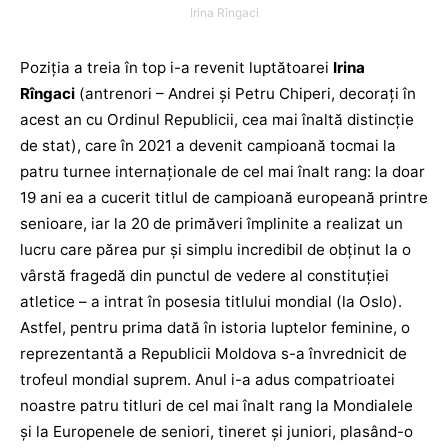
Irina Rîngaci
Poziția a treia în top i-a revenit luptătoarei
Irina
Rîngaci
(antrenori – Andrei și Petru Chiperi, decorați în
acest an cu Ordinul Republicii, cea mai înaltă distincție
de stat), care în 2021 a devenit campioană tocmai la
patru turnee internaționale de cel mai înalt rang: la doar
19 ani ea a cucerit titlul de campioană europeană printre
senioare, iar la 20 de primăveri împlinite a realizat un
lucru care părea pur și simplu incredibil de obținut la o
vârstă fragedă din punctul de vedere al constituției
atletice – a intrat în posesia titlului mondial (la Oslo).
Astfel, pentru prima dată în istoria luptelor feminine, o
reprezentantă a Republicii Moldova s-a învrednicit de
trofeul mondial suprem. Anul i-a adus compatrioatei
noastre patru titluri de cel mai înalt rang la Mondialele
și la Europenele de seniori, tineret și juniori, plasând-o