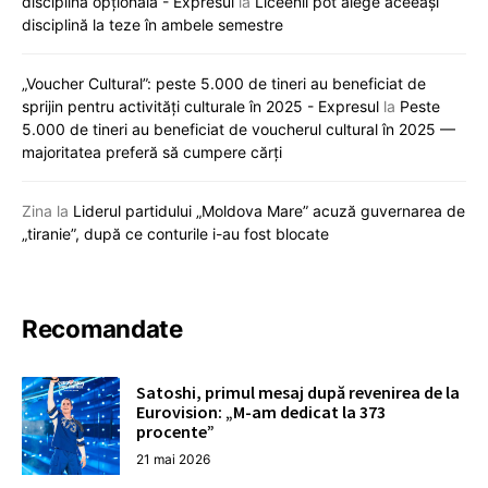
disciplină opțională - Expresul
la
Liceenii pot alege aceeași
disciplină la teze în ambele semestre
„Voucher Cultural”: peste 5.000 de tineri au beneficiat de
sprijin pentru activități culturale în 2025 - Expresul
la
Peste
5.000 de tineri au beneficiat de voucherul cultural în 2025 —
majoritatea preferă să cumpere cărți
Zina
la
Liderul partidului „Moldova Mare” acuză guvernarea de
„tiranie”, după ce conturile i-au fost blocate
Recomandate
Satoshi, primul mesaj după revenirea de la
Eurovision: „M-am dedicat la 373
procente”
21 mai 2026