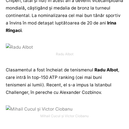
Chiperi, tatăl și fiul) în acest an a devenit vicecampioană
mondială
,
câștigând și medalia de bronz la turneul
continental. La nominalizarea cel mai bun tânăr sportiv
a învins în mod detașat luptătoarea de 20 de ani
Irina
Rîngaci
.
Radu Albot
Clasamentul a fost încheiat de tenismenul
Radu Albot
,
care intră în top-150 ATP ranking (cei mai buni
tenismeni ai lumii). Recent, el s-a impus la Istanbul
Challenger, în pereche cu Alexander Cozbinov.
Mihail Cucul și Victor Ciobanu