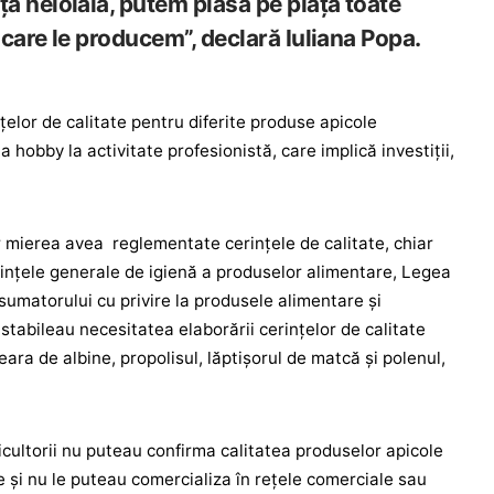
a neloială, putem plasa pe piața toate
care le producem”, declară Iuliana Popa.
lor de calitate pentru diferite produse apicole
 hobby la activitate profesionistă, care implică investiții,
 mierea avea reglementate cerințele de calitate, chiar
ințele generale de igienă a produselor alimentare, Legea
sumatorului cu privire la produsele alimentare și
tabileau necesitatea elaborării cerințelor de calitate
eara de albine, propolisul, lăptișorul de matcă și polenul,
icultorii nu puteau confirma calitatea produselor apicole
e și nu le puteau comercializa în rețele comerciale sau