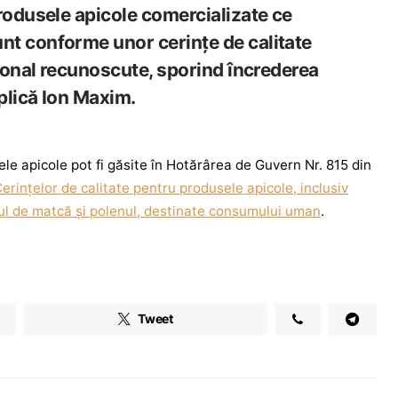
produsele apicole comercializate ce
t conforme unor cerințe de calitate
țional recunoscute, sporind încrederea
plică Ion Maxim.
le apicole pot fi găsite în Hotărârea de Guvern Nr. 815 din
erințelor de calitate pentru produsele apicole, inclusiv
orul de matcă și polenul, destinate consumului uman
.
Tweet