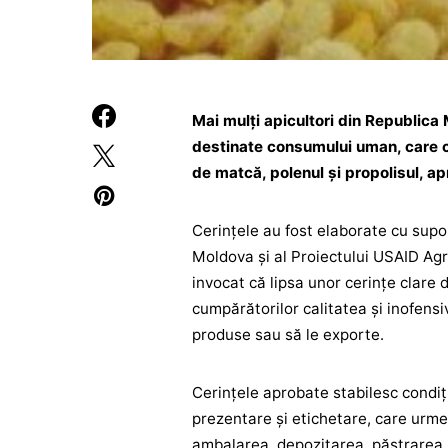
Mai mulți apicultori din Republica
destinate consumului uman, care co
de matcă, polenul și propolisul, 
Cerințele au fost elaborate cu supor
Moldova și al Proiectului USAID Agr
invocat că lipsa unor cerințe clare 
cumpărătorilor calitatea și inofensi
produse sau să le exporte.
Cerințele aprobate stabilesc condiți
prezentare și etichetare, care urme
ambalarea, depozitarea, păstrarea, 