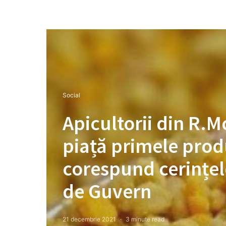
Social
Apicultorii din R.
piață primele prod
corespund cerințel
de Guvern
21 decembrie 2021
3 minute read