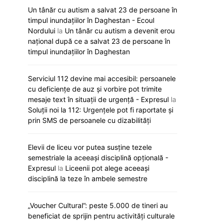
Un tânăr cu autism a salvat 23 de persoane în
timpul inundațiilor în Daghestan - Ecoul
Nordului
la
Un tânăr cu autism a devenit erou
național după ce a salvat 23 de persoane în
timpul inundațiilor în Daghestan
Serviciul 112 devine mai accesibil: persoanele
cu deficiențe de auz și vorbire pot trimite
mesaje text în situații de urgență - Expresul
la
Soluții noi la 112: Urgențele pot fi raportate și
prin SMS de persoanele cu dizabilități
Elevii de liceu vor putea susține tezele
semestriale la aceeași disciplină opțională -
Expresul
la
Liceenii pot alege aceeași
disciplină la teze în ambele semestre
„Voucher Cultural”: peste 5.000 de tineri au
beneficiat de sprijin pentru activități culturale