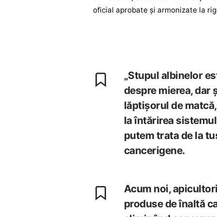
oficial aprobate și armonizate la ri
„Stupul albinelor e
despre mierea, dar 
lăptișorul de matcă,
la întărirea sistemu
putem trata de la tu
cancerigene.
Acum noi, apicultorii
produse de înaltă ca