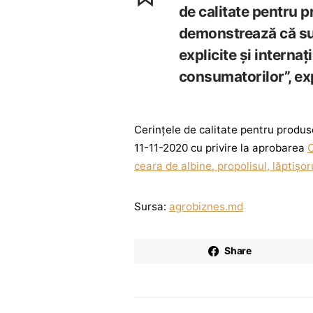
de calitate pentru 
demonstrează că sun
explicite și interna
consumatorilor”, ex
Cerințele de calitate pentru produse
11-11-2020 cu privire la aprobarea
C
ceara de albine, propolisul, lăptiș
Sursa:
agrobiznes.md
Share