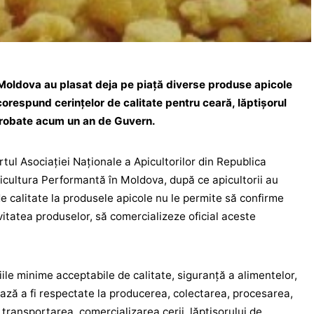
 Moldova au plasat deja pe piață diverse produse apicole
respund cerințelor de calitate pentru ceară, lăptișorul
aprobate acum un an de Guvern.
tul Asociației Naționale a Apicultorilor din Republica
icultura Performantă în Moldova, după ce apicultorii au
de calitate la produsele apicole nu le permite să confirme
vitatea produselor, să comercializeze oficial aceste
ile minime acceptabile de calitate, siguranță a alimentelor,
ază a fi respectate la producerea, colectarea, procesarea,
transportarea, comercializarea cerii, lăptișorului de