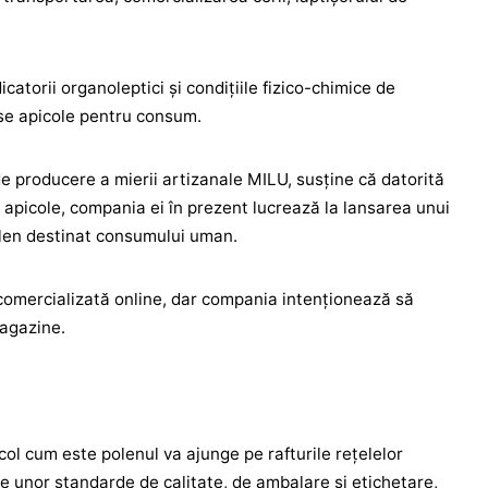
catorii organoleptici și condițiile fizico-chimice de
use apicole pentru consum.
de producere a mierii artizanale MILU, susține că datorită
 apicole, compania ei în prezent lucrează la lansarea unui
len destinat consumului uman.
comercializată online, dar compania intenționează să
magazine.
col cum este polenul va ajunge pe rafturile rețelelor
 unor standarde de calitate, de ambalare și etichetare,