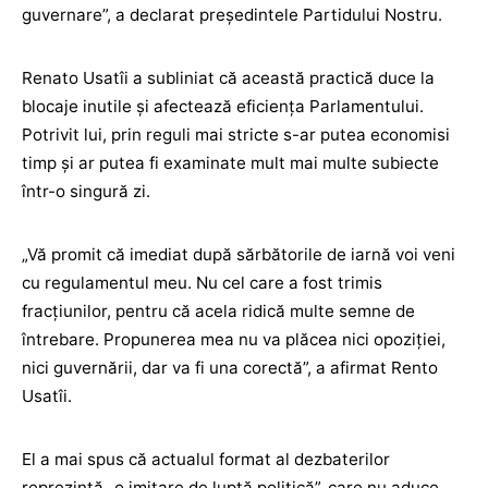
guvernare”, a declarat președintele Partidului Nostru.
Renato Usatîi a subliniat că această practică duce la
blocaje inutile și afectează eficiența Parlamentului.
Potrivit lui, prin reguli mai stricte s-ar putea economisi
timp și ar putea fi examinate mult mai multe subiecte
într-o singură zi.
„Vă promit că imediat după sărbătorile de iarnă voi veni
cu regulamentul meu. Nu cel care a fost trimis
fracțiunilor, pentru că acela ridică multe semne de
întrebare. Propunerea mea nu va plăcea nici opoziției,
nici guvernării, dar va fi una corectă”, a afirmat Rento
Usatîi.
El a mai spus că actualul format al dezbaterilor
reprezintă „o imitare de luptă politică”, care nu aduce