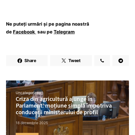
Ne puteți urmări și pe pagina noastră
de
Facebook
sau pe
Telegram
Share
Tweet
Uncategorized
Criza din agricultură ajunge în
Parlament: moțiune simplă împotriva
conducerii ministerului de profil
18 decembrie 2025