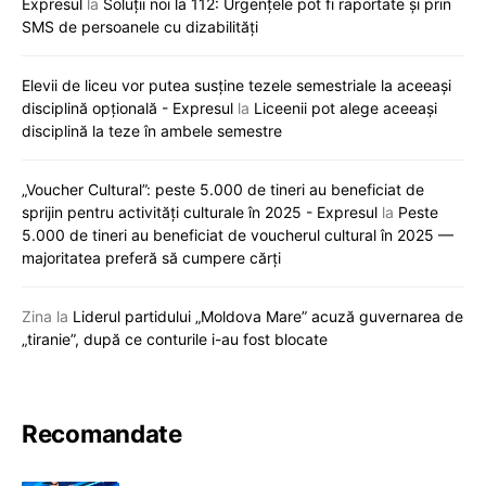
Expresul
la
Soluții noi la 112: Urgențele pot fi raportate și prin
SMS de persoanele cu dizabilități
Elevii de liceu vor putea susține tezele semestriale la aceeași
disciplină opțională - Expresul
la
Liceenii pot alege aceeași
disciplină la teze în ambele semestre
„Voucher Cultural”: peste 5.000 de tineri au beneficiat de
sprijin pentru activități culturale în 2025 - Expresul
la
Peste
5.000 de tineri au beneficiat de voucherul cultural în 2025 —
majoritatea preferă să cumpere cărți
Zina
la
Liderul partidului „Moldova Mare” acuză guvernarea de
„tiranie”, după ce conturile i-au fost blocate
Recomandate