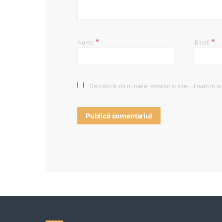
*
*
Nume
Email
Salvează-mi numele, emailul și site-ul web în a