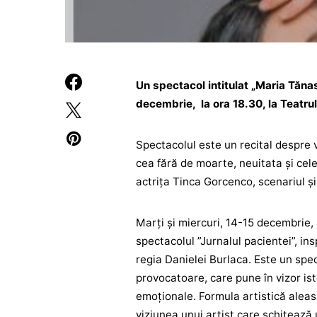
Un spectacol intitulat „Maria Tăna
decembrie, la ora 18.30, la Teatru
Spectacolul este un recital despre 
cea fără de moarte, neuitata şi cele
actrița Tinca Gorcenco, scenariul ș
Marți și miercuri, 14-15 decembrie, 
spectacolul ”Jurnalul pacientei”, in
regia Danielei Burlaca. Este un spec
provocatoare, care pune în vizor is
emoționale. Formula artistică alea
viziunea unui artist care schițează u