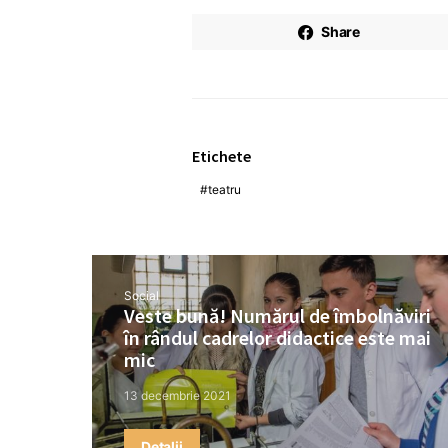
Share
Etichete
teatru
Social
Veste bună! Numărul de îmbolnăviri
în rândul cadrelor didactice este mai
mic
13 decembrie 2021
Detalii