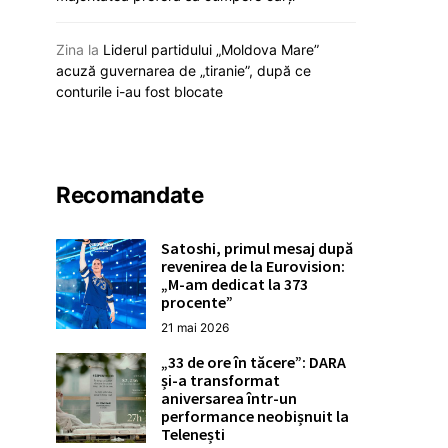
18 decembrie
Zina
la
Liderul partidului „Moldova Mare”
acuză guvernarea de „tiranie”, după ce
conturile i-au fost blocate
Recomandate
Satoshi, primul mesaj după
revenirea de la Eurovision:
„M-am dedicat la 373
procente”
21 mai 2026
„33 de ore în tăcere”: DARA
și-a transformat
aniversarea într-un
performance neobișnuit la
Telenești