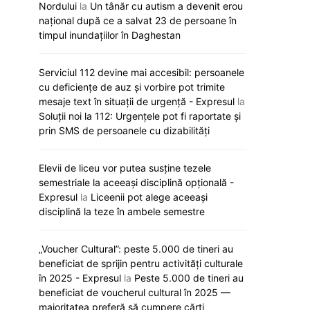
Nordului
la
Un tânăr cu autism a devenit erou
național după ce a salvat 23 de persoane în
timpul inundațiilor în Daghestan
Serviciul 112 devine mai accesibil: persoanele
cu deficiențe de auz și vorbire pot trimite
mesaje text în situații de urgență - Expresul
la
Soluții noi la 112: Urgențele pot fi raportate și
prin SMS de persoanele cu dizabilități
Elevii de liceu vor putea susține tezele
semestriale la aceeași disciplină opțională -
Expresul
la
Liceenii pot alege aceeași
disciplină la teze în ambele semestre
„Voucher Cultural”: peste 5.000 de tineri au
Declarație oficială: Poliția —
Pașaportul R. Moldo
beneficiat de sprijin pentru activități culturale
garanția stabilității și respectării
poziții în clasa
în 2025 - Expresul
la
Peste 5.000 de tineri au
legii, spune Sandu
Capitalist pen
beneficiat de voucherul cultural în 2025 —
19 decembrie 2025
majoritatea preferă să cumpere cărți