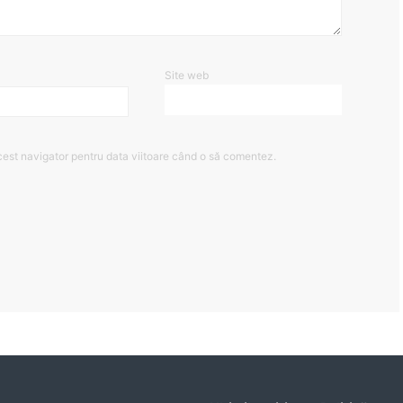
Site web
cest navigator pentru data viitoare când o să comentez.