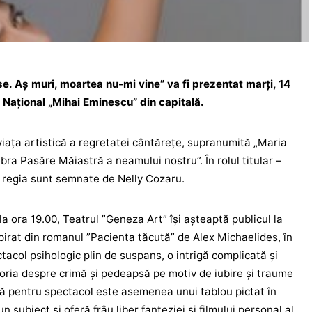
se. Aș muri, moartea nu-mi vine” va fi prezentat marți, 14
l Național „Mihai Eminescu” din capitală.
viaţa artistică a regretatei cântăreţe, supranumită „Maria
bra Pasăre Măiastră a neamului nostru”. În rolul titular –
i regia sunt semnate de Nelly Cozaru.
la ora 19.00, Teatrul ”Geneza Art” își așteaptă publicul la
spirat din romanul ”Pacienta tăcută” de Alex Michaelides, în
tacol psihologic plin de suspans, o intrigă complicată și
toria despre crimă și pedeapsă pe motiv de iubire și traume
să pentru spectacol este asemenea unui tablou pictat în
n subiect și oferă frâu liber fanteziei și filmului personal al