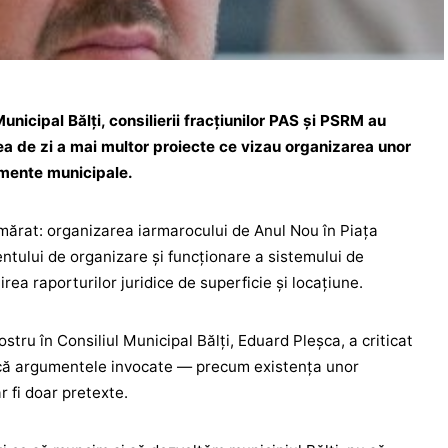
unicipal Bălți, consilierii fracțiunilor PAS și PSRM au
nea de zi a mai multor proiecte ce vizau organizarea unor
amente municipale.
mărat: organizarea iarmarocului de Anul Nou în Piața
tului de organizare și funcționare a sistemului de
rea raporturilor juridice de superficie și locațiune.
stru în Consiliul Municipal Bălți, Eduard Pleșca, a criticat
d că argumentele invocate — precum existența unor
 fi doar pretexte.