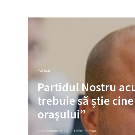
Politică
Partidul Nostru acu
trebuie să știe cin
orașului”
2 decembrie 2025
1 minute read