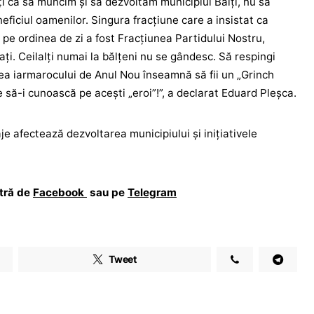
ți ca să muncim și să dezvoltăm municipiul Bălți, nu să
ficiul oamenilor. Singura fracțiune care a insistat ca
 pe ordinea de zi a fost Fracțiunea Partidului Nostru,
iați. Ceilalți numai la bălțeni nu se gândesc. Să respingi
a iarmarocului de Anul Nou înseamnă să fii un „Grinch
ie să-i cunoască pe acești „eroi”!”, a declarat Eduard Pleșca.
je afectează dezvoltarea municipiului și inițiativele
stră de
Facebook
sau pe
Telegram
Tweet