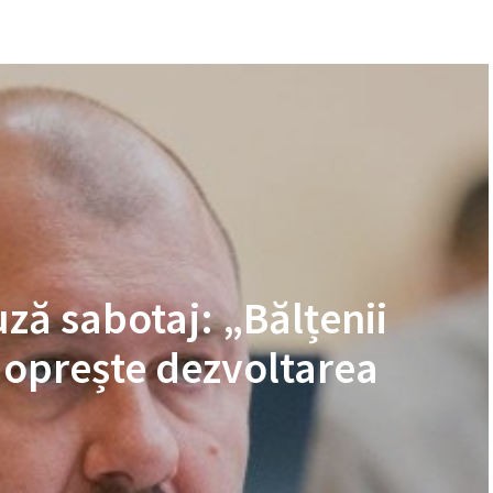
ză sabotaj: „Bălțenii
e oprește dezvoltarea