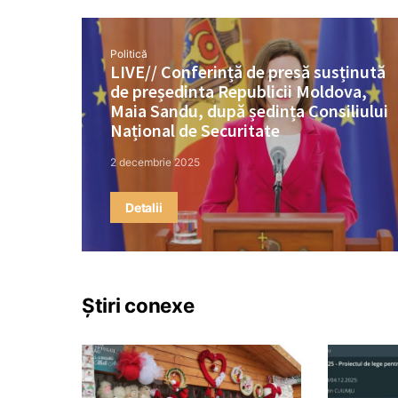
Politică
LIVE// Conferință de presă susținută
de președinta Republicii Moldova,
Maia Sandu, după ședința Consiliului
Național de Securitate
2 decembrie 2025
Detalii
Știri conexe