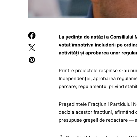
La ședința de astăzi a Consiliului M
votat împotriva includerii pe ordi
activități și aprobarea unor regul
Printre proiectele respinse s-au nu
Independenței; aprobarea regulamen
parcare; regulamentul privind stabili
Președintele Fracțiunii Partidului No
decizia acestor fracțiuni, afirmân
presupuse greșeli de redactare — ar