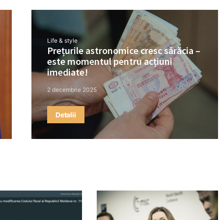
Life & style
Prețurile astronomice cresc sărăcia –
este momentul pentru acțiuni
imediate!
2 decembrie 2025
Detalii