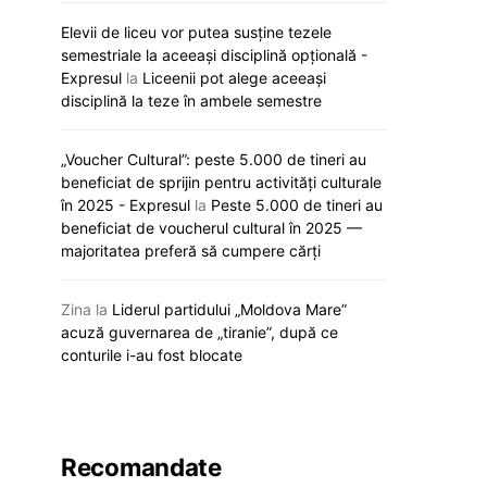
Elevii de liceu vor putea susține tezele
semestriale la aceeași disciplină opțională -
Expresul
la
Liceenii pot alege aceeași
disciplină la teze în ambele semestre
„Voucher Cultural”: peste 5.000 de tineri au
Renato Usatîi va dona deputaților
Ion Ceban și oficial
beneficiat de sprijin pentru activități culturale
100 de exemplare ale cărții lui Lee
cooperarea locală 
în 2025 - Expresul
la
Peste 5.000 de tineri au
Kuan Yew despre dezvoltarea
europe
beneficiat de voucherul cultural în 2025 —
rapidă a statului Singapore
majoritatea preferă să cumpere cărți
20 ianuarie
12 februarie 2026
Zina
la
Liderul partidului „Moldova Mare”
acuză guvernarea de „tiranie”, după ce
conturile i-au fost blocate
Recomandate