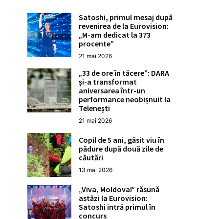
Satoshi, primul mesaj după
revenirea de la Eurovision:
„M-am dedicat la 373
procente”
21 mai 2026
„33 de ore în tăcere”: DARA
și-a transformat
aniversarea într-un
performance neobișnuit la
Telenești
21 mai 2026
Copil de 5 ani, găsit viu în
pădure după două zile de
căutări
13 mai 2026
„Viva, Moldova!” răsună
astăzi la Eurovision:
Satoshi intră primul în
concurs