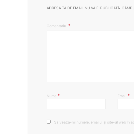
ADRESA TA DE EMAIL NU VA FI PUBLICATĂ.
CÂMPU
Comentariu
*
*
Nume
Email
Salvează-mi numele, emailul și site-ul web în a