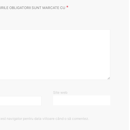
*
RILE OBLIGATORII SUNT MARCATE CU
Site web
cest navigator pentru data viitoare când o să comentez.