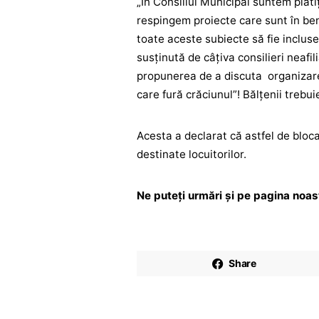
„În Consiliul Municipal suntem plăti
respingem proiecte care sunt în bene
toate aceste subiecte să fie incluse
susținută de câțiva consilieri neafil
propunerea de a discuta organizare
care fură crăciunul”! Bălțenii trebu
Acesta a declarat că astfel de bloca
destinate locuitorilor.
Ne puteți urmări și pe pagina noa
Share