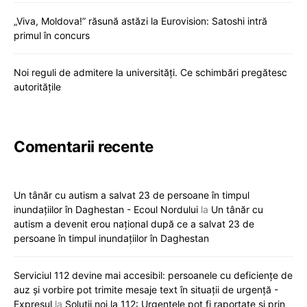
„Viva, Moldova!” răsună astăzi la Eurovision: Satoshi intră
primul în concurs
Noi reguli de admitere la universități. Ce schimbări pregătesc
autoritățile
Comentarii recente
Un tânăr cu autism a salvat 23 de persoane în timpul
inundațiilor în Daghestan - Ecoul Nordului
la
Un tânăr cu
autism a devenit erou național după ce a salvat 23 de
persoane în timpul inundațiilor în Daghestan
Serviciul 112 devine mai accesibil: persoanele cu deficiențe de
auz și vorbire pot trimite mesaje text în situații de urgență -
Expresul
la
Soluții noi la 112: Urgențele pot fi raportate și prin