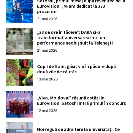
Satoshi, primul mesaj după revenirea de la
Eurovision: „M-am dedicat la 373
procente”
21 mai 2026
„33 de ore în tăcere”: DARA și-a
transformat aniversarea într-un
performance neobișnuit la Telenești
21 mai 2026
Copil de 5 ani, găsit viu în pădure după
două zile de căutări
13 mai 2026
„Viva, Moldova!” răsună astăzi la
Eurovision: Satoshi intră primul în concurs
12 mai 2026
Noi reguli de admitere la universități. Ce