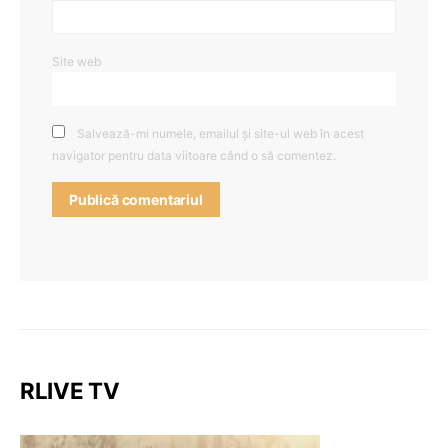
Site web
Salvează-mi numele, emailul și site-ul web în acest
navigator pentru data viitoare când o să comentez.
RLIVE TV