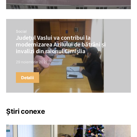
Social
Județul Vaslui va contribui la
modernizarea Azilului de bătrâni și
invalizi din raionul Cimișlia
29 noiembrie 2021
Detalii
Știri conexe