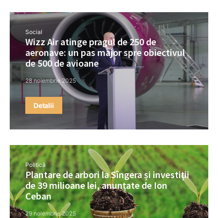
Social
Wizz Air atinge pragul de 250 de
aeronave: un pas major spre obiectivul
de 500 de avioane
28 noiembrie 2025
Detalii
Politică
Plantare de arbori la Sîngera și investiții
de 39 milioane lei, anunțate de Ion
Ceban
29 noiembrie 2025