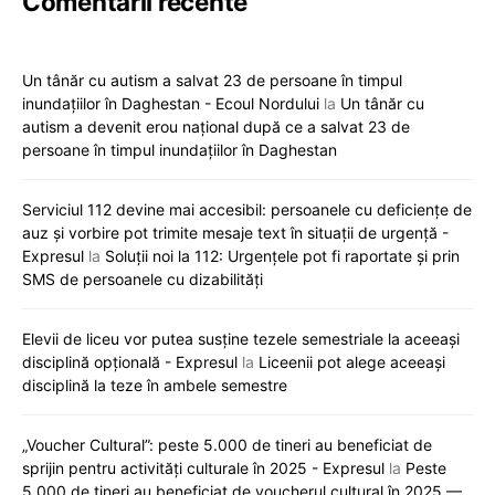
Comentarii recente
Un tânăr cu autism a salvat 23 de persoane în timpul
inundațiilor în Daghestan - Ecoul Nordului
la
Un tânăr cu
autism a devenit erou național după ce a salvat 23 de
persoane în timpul inundațiilor în Daghestan
Serviciul 112 devine mai accesibil: persoanele cu deficiențe de
auz și vorbire pot trimite mesaje text în situații de urgență -
Expresul
la
Soluții noi la 112: Urgențele pot fi raportate și prin
SMS de persoanele cu dizabilități
Elevii de liceu vor putea susține tezele semestriale la aceeași
disciplină opțională - Expresul
la
Liceenii pot alege aceeași
disciplină la teze în ambele semestre
„Voucher Cultural”: peste 5.000 de tineri au beneficiat de
sprijin pentru activități culturale în 2025 - Expresul
la
Peste
5.000 de tineri au beneficiat de voucherul cultural în 2025 —