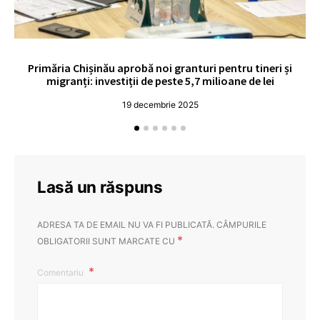
Primăria Chișinău aprobă noi granturi pentru tineri și
UE
migranți: investiții de peste 5,7 milioane de lei
19 decembrie 2025
Lasă un răspuns
ADRESA TA DE EMAIL NU VA FI PUBLICATĂ.
CÂMPURILE
*
OBLIGATORII SUNT MARCATE CU
Comentariu