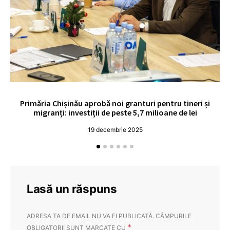
Primăria Chișinău aprobă noi granturi pentru tineri și
UE
migranți: investiții de peste 5,7 milioane de lei
19 decembrie 2025
Lasă un răspuns
ADRESA TA DE EMAIL NU VA FI PUBLICATĂ.
CÂMPURILE
*
OBLIGATORII SUNT MARCATE CU