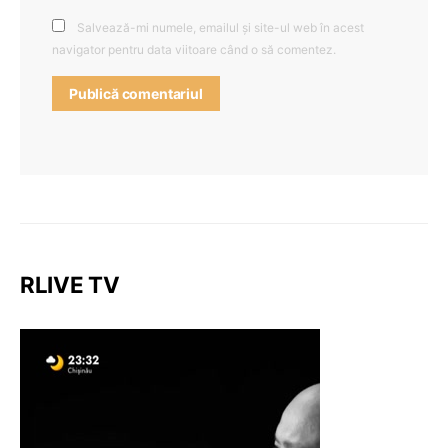
Salvează-mi numele, emailul și site-ul web în acest
navigator pentru data viitoare când o să comentez.
RLIVE TV