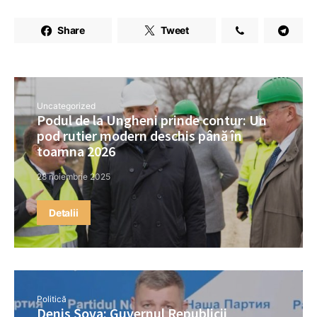
Share
Tweet
Uncategorized
Podul de la Ungheni prinde contur: Un
pod rutier modern deschis până în
toamna 2026
28 noiembrie 2025
Detalii
Politică
Denis Șova: Guvernul Republicii