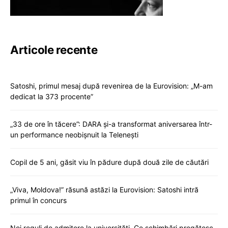
Articole recente
Satoshi, primul mesaj după revenirea de la Eurovision: „M-am
dedicat la 373 procente”
„33 de ore în tăcere”: DARA și-a transformat aniversarea într-
un performance neobișnuit la Telenești
Copil de 5 ani, găsit viu în pădure după două zile de căutări
„Viva, Moldova!” răsună astăzi la Eurovision: Satoshi intră
primul în concurs
Noi reguli de admitere la universități. Ce schimbări pregătesc