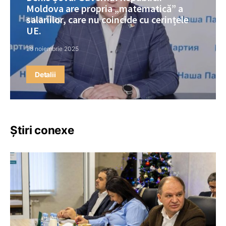
Moldova are propria „matematică” a
salariilor, care nu coincide cu cerințele
UE.
28 noiembrie 2025
Detalii
Știri conexe