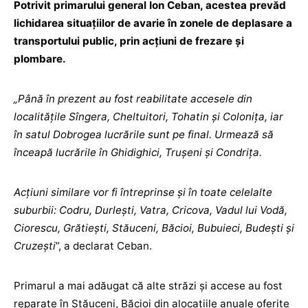
Potrivit primarului general Ion Ceban, acestea prevăd
lichidarea situațiilor de avarie în zonele de deplasare a
transportului public, prin acțiuni de frezare și
plombare.
„Până în prezent au fost reabilitate accesele din
localitățile Sîngera, Cheltuitori, Tohatin și Colonița, iar
în satul Dobrogea lucrările sunt pe final. Urmează să
înceapă lucrările în Ghidighici, Trușeni și Condrița.
Acțiuni similare vor fi întreprinse și în toate celelalte
suburbii: Codru, Durlești, Vatra, Cricova, Vadul lui Vodă,
Ciorescu, Grătiești, Stăuceni, Băcioi, Bubuieci, Budești și
Cruzești
”, a declarat Ceban.
Primarul a mai adăugat că alte străzi și accese au fost
reparate în Stăuceni, Băcioi din alocațiile anuale oferite