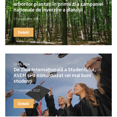
arborilor plantați în prima zi a campaniei
naționale de înverzire a plaiului
17 noiembrie 2021
Detalii
Life & style
De Ziua Internațională a Studentului,
ASEM și-a nominalizat cei mai buni
studenți
17 noiembrie 2021
Detalii