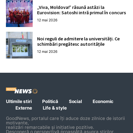
„Viva, Moldova!” răsună astăzi la
Eurovision: Satoshi intră primul în concurs
12 mai 2026
Noi reguli de admitere la universități. Ce
schimbări pregătesc autoritățile
12 mai 2026
Ultimile stiri
Politică
Social
Economic
Externe
Life & style
GoodNews, portalul care îți aduce doze zilnice de istorii
motivante,
realizări remarcabile și inițiative pozitive.
Descoperă o perspectivă proaspătă asupra știrilor,