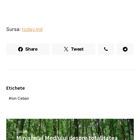
Sursa:
today.md
Share
Tweet
Etichete
Ion Ceban
Social
Ministerul Mediului despre totalitatea