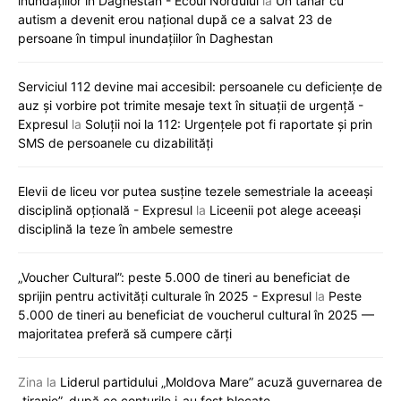
inundațiilor în Daghestan - Ecoul Nordului
la
Un tânăr cu
autism a devenit erou național după ce a salvat 23 de
persoane în timpul inundațiilor în Daghestan
Serviciul 112 devine mai accesibil: persoanele cu deficiențe de
auz și vorbire pot trimite mesaje text în situații de urgență -
Expresul
la
Soluții noi la 112: Urgențele pot fi raportate și prin
SMS de persoanele cu dizabilități
Elevii de liceu vor putea susține tezele semestriale la aceeași
disciplină opțională - Expresul
la
Liceenii pot alege aceeași
disciplină la teze în ambele semestre
„Voucher Cultural”: peste 5.000 de tineri au beneficiat de
sprijin pentru activități culturale în 2025 - Expresul
la
Peste
5.000 de tineri au beneficiat de voucherul cultural în 2025 —
majoritatea preferă să cumpere cărți
Zina
la
Liderul partidului „Moldova Mare” acuză guvernarea de
„tiranie”, după ce conturile i-au fost blocate