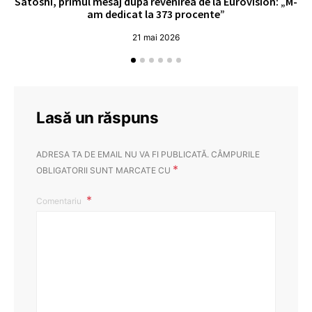
Satoshi, primul mesaj după revenirea de la Eurovision: „M-
„
am dedicat la 373 procente”
21 mai 2026
Lasă un răspuns
ADRESA TA DE EMAIL NU VA FI PUBLICATĂ.
CÂMPURILE
*
OBLIGATORII SUNT MARCATE CU
Comentariu