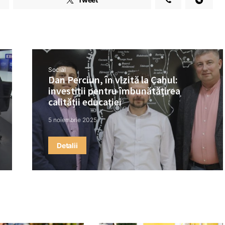
Social
Dan Perciun, în vizită la Cahul:
investiții pentru îmbunătățirea
calității educației
5 noiembrie 2025
Detalii