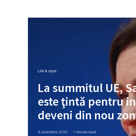
Life & style
La summitul UE, S
este ţintă pentru i
deveni din nou zon
4 noiembrie 2025
1 minute read