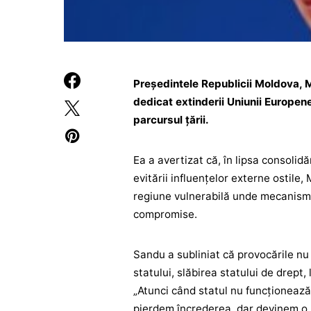
Președintele Republicii Moldova, M
dedicat extinderii Uniunii Europe
parcursul ţării.
Ea a avertizat că, în lipsa consolidări
evitării influențelor externe ostile
regiune vulnerabilă unde mecanisme
compromise.
Sandu a subliniat că provocările nu v
statului, slăbirea statului de drept,
„Atunci când statul nu funcționează
pierdem încrederea, dar devinem o zo