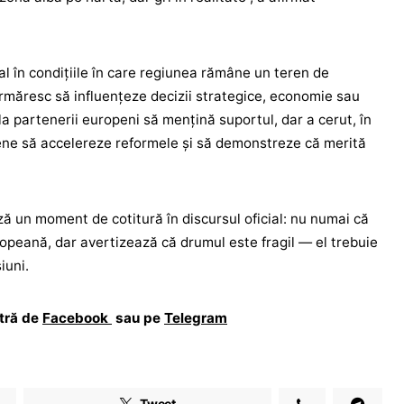
eal în condițiile în care regiunea rămâne un teren de
rmăresc să influențeze decizii strategice, economie sau
la partenerii europeni să mențină suportul, dar a cerut, în
ene să accelereze reformele și să demonstreze că merită
ă un moment de cotitură în discursul oficial: nu numai că
opeană, dar avertizează că drumul este fragil — el trebuie
iuni.
stră de
Facebook
sau pe
Telegram
Tweet