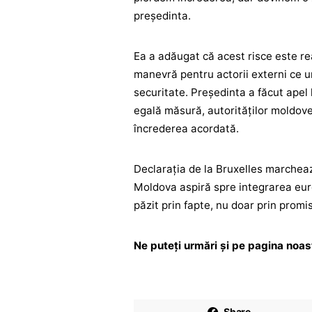
preşedinta.
Ea a adăugat că acest ris­c­e este r
manevră pentru actorii externi ce u
securitate. Președinta a făcut apel 
egală măsură, autorităților moldov
încrederea acordată.
Declaraţia de la Bruxelles marcheaz
Moldova aspiră spre integrarea eur
păzit prin fapte, nu doar prin promis
Ne puteți urmări și pe pagina noa
Share