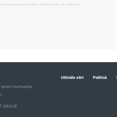
cest navigator pentru data viitoare când o să comentez.
Ultimile stiri
Politică
istorii motivante,
r,
CT GROUP