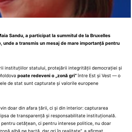
aia Sandu, a participat la summitul de la Bruxelles
ne, unde a transmis un mesaj de mare importanţă pentru
i instituțiilor statului, protejării integrităţii democraţiei și
, Moldova
poate redeveni o „zonă gri”
între Est și Vest — o
le de stat sunt capturate şi valorile europene
in doar din afara ţării, ci şi din interior: capturarea
 lipsa de transparență şi responsabilitate instituțională.
 pentru cetăţean, ci pentru interese politice, nu doar
nă albă pe hartă, dar gri în realitate”, a afirmat