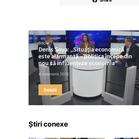
Social
Denis Șova: „Situația economică
este alarmantă – politica începe din
nou să influențeze economia”
4 noiembrie 2025
Detalii
Știri conexe