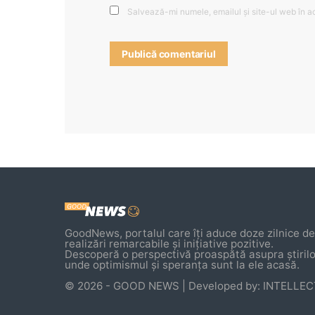
Salvează-mi numele, emailul și site-ul web în a
GoodNews, portalul care îți aduce doze zilnice de 
realizări remarcabile și inițiative pozitive.
Descoperă o perspectivă proaspătă asupra știrilo
unde optimismul și speranța sunt la ele acasă.
© 2026 - GOOD NEWS | Developed by: INTELLE