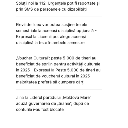
Soluții noi la 112: Urgențele pot fi raportate și
prin SMS de persoanele cu dizabilități
Elevii de liceu vor putea susține tezele
semestriale la aceeași disciplină opțională -
Expresul
la
Liceenii pot alege aceeași
disciplină la teze în ambele semestre
„Voucher Cultural”: peste 5.000 de tineri au
Declarație oficială: Poliția —
Pașaportul R. Moldo
beneficiat de sprijin pentru activități culturale
garanția stabilității și respectării
poziții în clasa
în 2025 - Expresul
la
Peste 5.000 de tineri au
legii, spune Sandu
Capitalist pen
beneficiat de voucherul cultural în 2025 —
19 decembrie 2025
majoritatea preferă să cumpere cărți
18 decembrie
Zina
la
Liderul partidului „Moldova Mare”
acuză guvernarea de „tiranie”, după ce
conturile i-au fost blocate