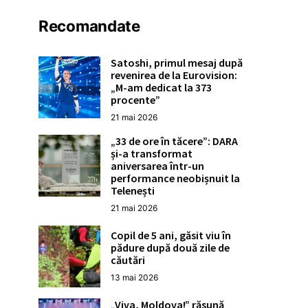
Recomandate
Satoshi, primul mesaj după
revenirea de la Eurovision:
„M-am dedicat la 373
procente”
21 mai 2026
„33 de ore în tăcere”: DARA
și-a transformat
aniversarea într-un
performance neobișnuit la
Telenești
21 mai 2026
Copil de 5 ani, găsit viu în
pădure după două zile de
căutări
13 mai 2026
„Viva, Moldova!” răsună