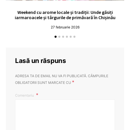
Weekend cu arome locale și tradiții: Unde găsiți
V
iarmaroacele și târgurile de primăvară în Chișinău
27 februarie 2026
Lasă un răspuns
ADRESA TA DE EMAIL NU VA FI PUBLICATĂ.
CÂMPURILE
*
OBLIGATORII SUNT MARCATE CU
Comentariu