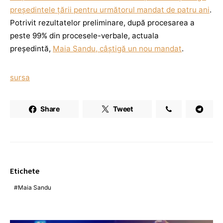
președintele țării pentru următorul mandat de patru ani
.
Potrivit rezultatelor preliminare, după procesarea a
peste 99% din procesele-verbale, actuala
președintă,
Maia Sandu, câștigă un nou mandat
.
sursa
Share
Tweet
Etichete
Maia Sandu