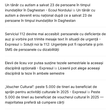
Un tânăr cu autism a salvat 23 de persoane în timpul
inundațiilor în Daghestan - Ecoul Nordului
la
Un tânăr cu
autism a devenit erou național după ce a salvat 23 de
persoane în timpul inundațiilor în Daghestan
Serviciul 112 devine mai accesibil: persoanele cu deficiențe de
auz și vorbire pot trimite mesaje text în situații de urgență -
Expresul
la
Soluții noi la 112: Urgențele pot fi raportate și prin
SMS de persoanele cu dizabilități
Elevii de liceu vor putea susține tezele semestriale la aceeași
disciplină opțională - Expresul
la
Liceenii pot alege aceeași
disciplină la teze în ambele semestre
„Voucher Cultural”: peste 5.000 de tineri au beneficiat de
sprijin pentru activități culturale în 2025 - Expresul
la
Peste
5.000 de tineri au beneficiat de voucherul cultural în 2025 —
majoritatea preferă să cumpere cărți