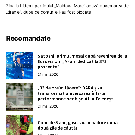
Zina
la
Liderul partidului „Moldova Mare” acuză guvernarea de
„tiranie”, după ce conturile i-au fost blocate
Recomandate
Satoshi, primul mesaj după revenirea de la
Eurovision: „M-am dedicat la 373
procente”
21 mai 2026
„33 de ore în tăcere”: DARA și-a
transformat aniversarea într-un
performance neobișnuit la Telenești
21 mai 2026
Copil de 5 ani, găsit viu în pădure după
două zile de căutări