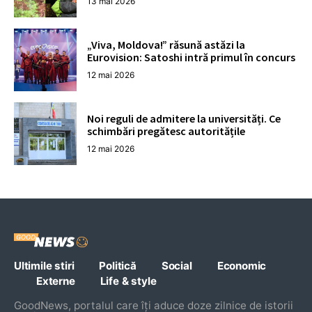
13 mai 2026
„Viva, Moldova!” răsună astăzi la
Eurovision: Satoshi intră primul în concurs
12 mai 2026
Noi reguli de admitere la universități. Ce
schimbări pregătesc autoritățile
12 mai 2026
Ultimile stiri
Politică
Social
Economic
Externe
Life & style
GoodNews, portalul care îți aduce doze zilnice de istorii