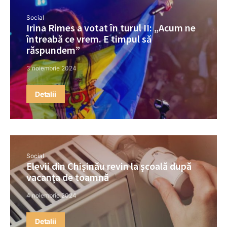
Social
Irina Rimes a votat în turul II: „Acum ne
întreabă ce vrem. E timpul să
răspundem”
3 noiembrie 2024
Detalii
Social
Elevii din Chișinău revin la școală după
vacanța de toamnă
4 noiembrie 2024
Detalii