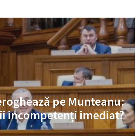
nteroghează pe Munteanu:
ii incompetenți imediat?