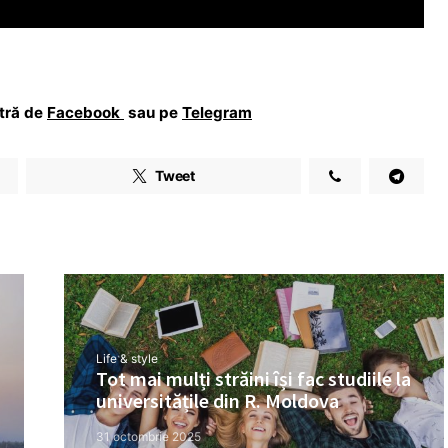
stră de
Facebook
sau pe
Telegram
Tweet
Life & style
Tot mai mulți străini își fac studiile la
universitățile din R. Moldova
31 octombrie 2025