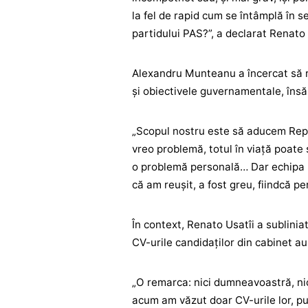
la fel de rapid cum se întâmplă în se
partidului PAS?”, a declarat Renato
Alexandru Munteanu a încercat să r
și obiectivele guvernamentale, însă 
„Scopul nostru este să aducem Repu
vreo problemă, totul în viață poate
o problemă personală… Dar echipa 
că am reușit, a fost greu, fiindcă p
În context, Renato Usatîi a sublini
CV-urile candidaților din cabinet au
„O remarca: nici dumneavoastră, nic
acum am văzut doar CV-urile lor, pu