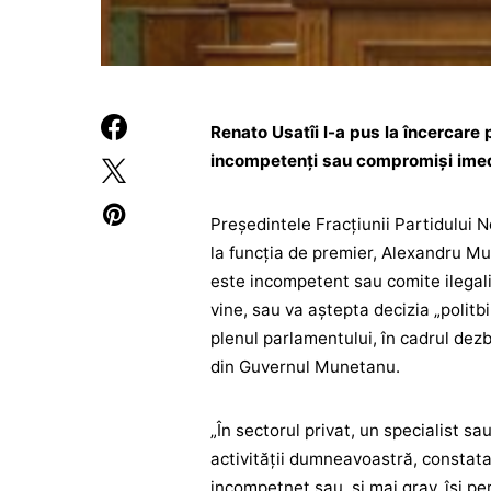
Renato Usatîi l-a pus la încercare
incompetenți sau compromiși imedi
Președintele Fracțiunii Partidului 
la funcția de premier, Alexandru Mu
este incompetent sau comite ilegalită
vine, sau va aștepta decizia „politbi
plenul parlamentului, în cadrul dezb
din Guvernul Munetanu.
„În sectorul privat, un specialist s
activității dumneavoastră, constat
incompetnet sau, și mai grav, își perm