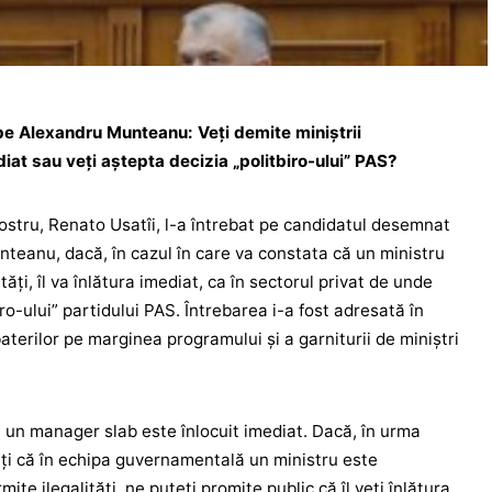
 pe Alexandru Munteanu: Veți demite miniștrii
at sau veți aștepta decizia „politbiro-ului” PAS?
Nostru, Renato Usatîi, l-a întrebat pe candidatul desemnat
nteanu, dacă, în cazul în care va constata că un ministru
ți, îl va înlătura imediat, ca în sectorul privat de unde
ro-ului” partidului PAS. Întrebarea i-a fost adresată în
aterilor pe marginea programului și a garniturii de miniștri
au un manager slab este înlocuit imediat. Dacă, în urma
ați că în echipa guvernamentală un ministru este
ite ilegalități, ne puteți promite public că îl veți înlătura