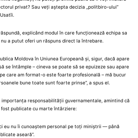
ctorul privat? Sau veți aștepta decizia „politbiro-ului”
 Usatîi.
ăspundă, explicând modul în care funcționează echipa sa
nu a putut oferi un răspuns direct la întrebare.
blica Moldova în Uniunea Europeană și, sigur, dacă apare
 să se întâmple – cineva se poate să se epuizeze sau apare
pe care am format-o este foarte profesională – mă bucur
ersoanele bune toate sunt foarte prinse”, a spus el.
at importanța responsabilității guvernamentale, amintind că
 fost publicate cu marte întârziere:
i eu nu îi cunoaștem personal pe toți miniștrii — până
blicate aseară”.