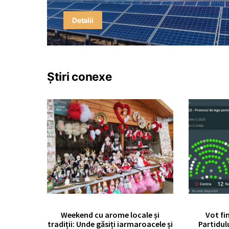
Detalii
Știri conexe
Weekend cu arome locale și
Vot fi
tradiții: Unde găsiți iarmaroacele și
Partidul