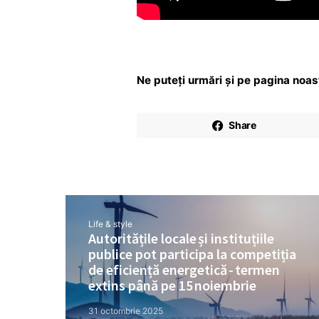
Ne puteți urmări și pe pagina noa
Share
Life & style
Autoritățile locale și instituțiile
publice pot participa la competiția
de eficiență energetică ‑ termen
extins până pe 15 noiembrie
31 octombrie 2025