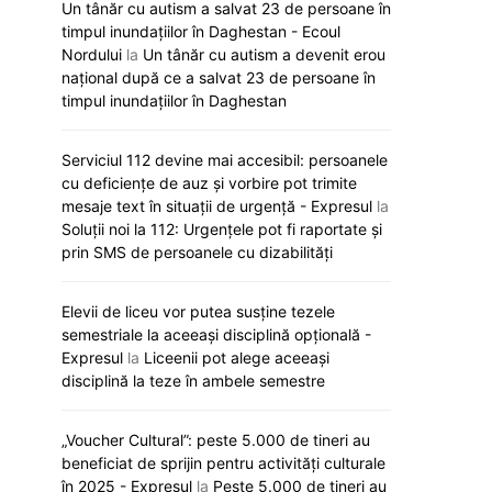
Un tânăr cu autism a salvat 23 de persoane în
timpul inundațiilor în Daghestan - Ecoul
Nordului
la
Un tânăr cu autism a devenit erou
național după ce a salvat 23 de persoane în
timpul inundațiilor în Daghestan
Serviciul 112 devine mai accesibil: persoanele
cu deficiențe de auz și vorbire pot trimite
mesaje text în situații de urgență - Expresul
la
Soluții noi la 112: Urgențele pot fi raportate și
prin SMS de persoanele cu dizabilități
Elevii de liceu vor putea susține tezele
semestriale la aceeași disciplină opțională -
Expresul
la
Liceenii pot alege aceeași
disciplină la teze în ambele semestre
„Voucher Cultural”: peste 5.000 de tineri au
Renato Usatîi va dona deputaților
Ion Ceban și oficial
beneficiat de sprijin pentru activități culturale
100 de exemplare ale cărții lui Lee
cooperarea locală 
în 2025 - Expresul
la
Peste 5.000 de tineri au