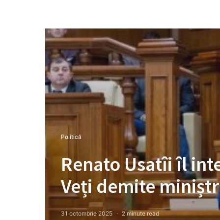
Politică
Renato Usatîi îl i
Veți demite miniștr
31 octombrie 2025
2 minute read