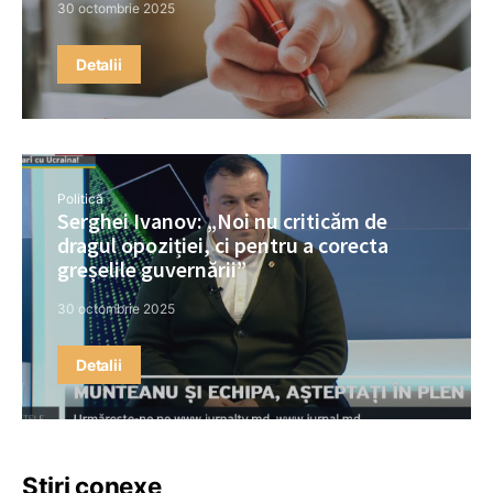
30 octombrie 2025
Detalii
Politică
Serghei Ivanov: „Noi nu criticăm de
dragul opoziției, ci pentru a corecta
greșelile guvernării”
30 octombrie 2025
Detalii
Știri conexe