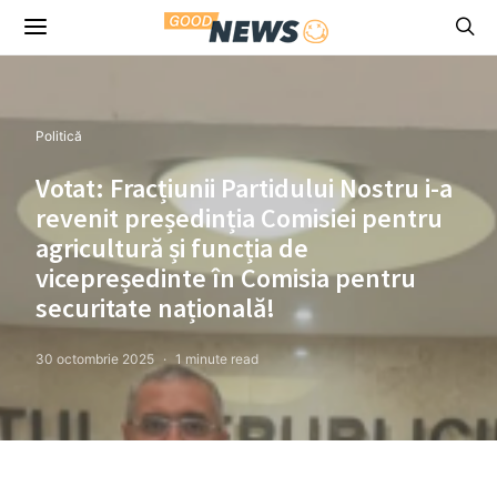
Politică
Votat: Fracțiunii Partidului Nostru i-a
revenit președinția Comisiei pentru
agricultură și funcția de
vicepreședinte în Comisia pentru
securitate națională!
30 octombrie 2025
1 minute read