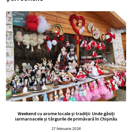
Weekend cu arome locale și tradiții: Unde găsiți
V
iarmaroacele și târgurile de primăvară în Chișinău
27 februarie 2026