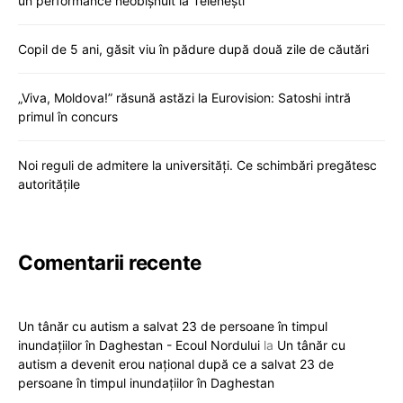
un performance neobișnuit la Telenești
Copil de 5 ani, găsit viu în pădure după două zile de căutări
„Viva, Moldova!” răsună astăzi la Eurovision: Satoshi intră
primul în concurs
Noi reguli de admitere la universități. Ce schimbări pregătesc
autoritățile
Comentarii recente
Un tânăr cu autism a salvat 23 de persoane în timpul
inundațiilor în Daghestan - Ecoul Nordului
la
Un tânăr cu
autism a devenit erou național după ce a salvat 23 de
persoane în timpul inundațiilor în Daghestan