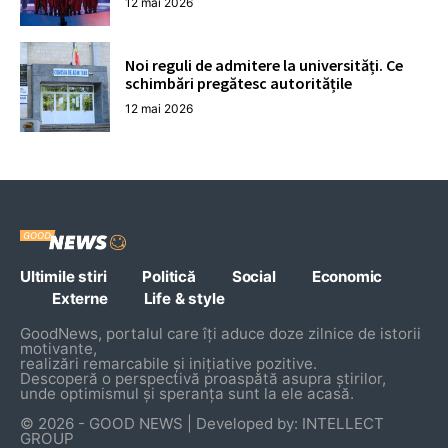
12 mai 2026
Noi reguli de admitere la universități. Ce
schimbări pregătesc autoritățile
12 mai 2026
Ultimile stiri
Politică
Social
Economic
Externe
Life & style
GoodNews, portalul care îți aduce doze zilnice de istorii
motivante,
realizări remarcabile și inițiative pozitive.
Descoperă o perspectivă proaspătă asupra știrilor,
unde optimismul și speranța sunt la ele acasă.
© 2026 - GOOD NEWS | Developed by: INTELLECT
GROUP