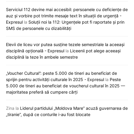
Serviciul 112 devine mai accesibil: persoanele cu deficiențe de
auz și vorbire pot trimite mesaje text în situații de urgență -
Expresul
la
Soluții noi la 112: Urgențele pot fi raportate și prin
SMS de persoanele cu dizabilități
Elevii de liceu vor putea susține tezele semestriale la aceeași
disciplină opțională - Expresul
la
Liceenii pot alege aceeași
disciplină la teze în ambele semestre
„Voucher Cultural”: peste 5.000 de tineri au beneficiat de
sprijin pentru activități culturale în 2025 - Expresul
la
Peste
5.000 de tineri au beneficiat de voucherul cultural în 2025 —
majoritatea preferă să cumpere cărți
Zina
la
Liderul partidului „Moldova Mare” acuză guvernarea de
„tiranie”, după ce conturile i-au fost blocate