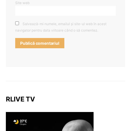
Site web
Salvează-mi numele, emailul și site-ul web în acest
navigator pentru data viitoare când o să comentez.
RLIVE TV