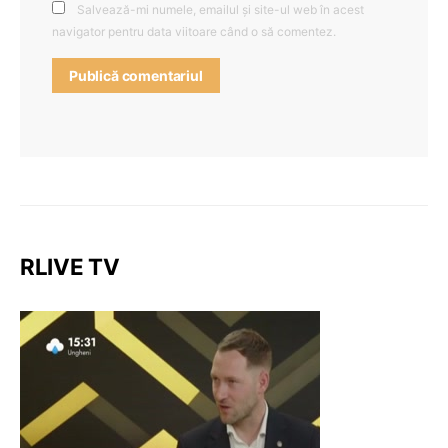
Salvează-mi numele, emailul și site-ul web în acest
navigator pentru data viitoare când o să comentez.
RLIVE TV