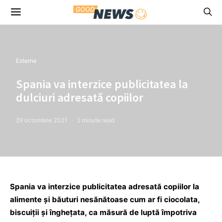
Externe
Spania va interzice publicitatea la
dulciuri adresată copiilor
29 octombrie 2021
2 minute read
Spania va interzice publicitatea adresată copiilor la
alimente şi băuturi nesănătoase cum ar fi ciocolata,
biscuiţii şi îngheţata, ca măsură de luptă împotriva