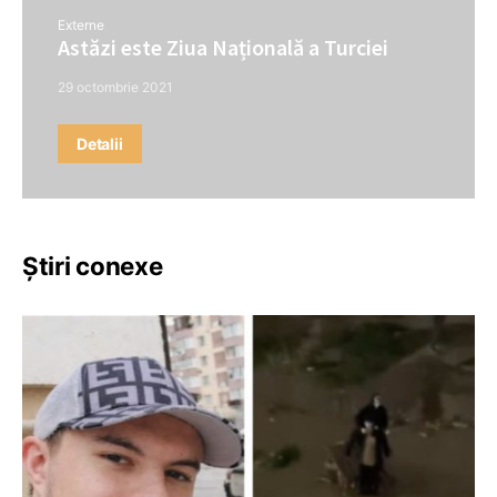
Externe
Astăzi este Ziua Națională a Turciei
29 octombrie 2021
Detalii
Știri conexe