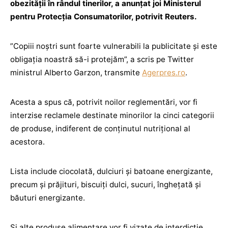
obezităţii în rândul tinerilor, a anunţat joi Ministerul
pentru Protecţia Consumatorilor, potrivit Reuters.
”Copiii noştri sunt foarte vulnerabili la publicitate şi este
obligaţia noastră să-i protejăm”, a scris pe Twitter
ministrul Alberto Garzon, transmite
Agerpres.ro
.
Acesta a spus că, potrivit noilor reglementări, vor fi
interzise reclamele destinate minorilor la cinci categorii
de produse, indiferent de conţinutul nutriţional al
acestora.
Lista include ciocolată, dulciuri şi batoane energizante,
precum şi prăjituri, biscuiţi dulci, sucuri, îngheţată şi
băuturi energizante.
Şi alte produse alimentare vor fi vizate de interdicţie