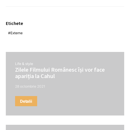
Etichete
Externe
Life & style
Zilele Filmului Românesc își vor face
apariția la Cahul
28 octombrie 2021
Detalii