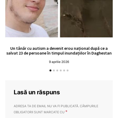
Un tânăr cu autism a devenit erou național după ce a
O 
salvat 23 de persoane în timpul inundațiilor în Daghestan
o
9 aprilie 2026
Lasă un răspuns
ADRESA TA DE EMAIL NU VA FI PUBLICATĂ.
CÂMPURILE
*
OBLIGATORII SUNT MARCATE CU