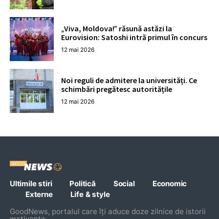
„Viva, Moldova!” răsună astăzi la
Eurovision: Satoshi intră primul în concurs
12 mai 2026
Noi reguli de admitere la universități. Ce
schimbări pregătesc autoritățile
12 mai 2026
Ultimile stiri
Politică
Social
Economic
Externe
Life & style
GoodNews, portalul care îți aduce doze zilnice de istorii
motivante,