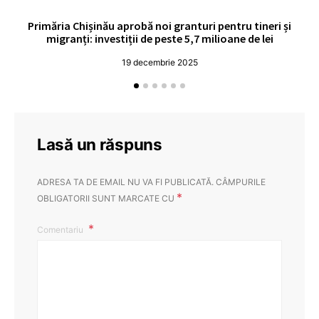
Primăria Chișinău aprobă noi granturi pentru tineri și
UE
migranți: investiții de peste 5,7 milioane de lei
19 decembrie 2025
Lasă un răspuns
ADRESA TA DE EMAIL NU VA FI PUBLICATĂ.
CÂMPURILE
*
OBLIGATORII SUNT MARCATE CU
Comentariu