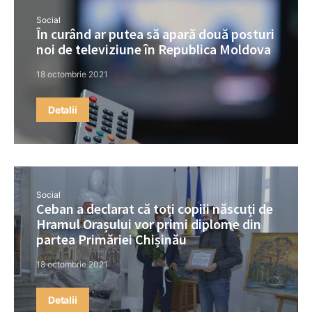
Social
În curând ar putea să apară două posturi
noi de televiziune în Republica Moldova
18 octombrie 2021
Detalii
Social
Ceban a declarat că toți copiii născuți de
Hramul Orașului vor primi diplome din
partea Primăriei Chișinău
18 octombrie 2021
Detalii