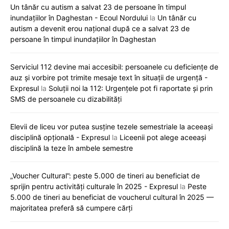
Un tânăr cu autism a salvat 23 de persoane în timpul
inundațiilor în Daghestan - Ecoul Nordului
la
Un tânăr cu
autism a devenit erou național după ce a salvat 23 de
persoane în timpul inundațiilor în Daghestan
Serviciul 112 devine mai accesibil: persoanele cu deficiențe de
auz și vorbire pot trimite mesaje text în situații de urgență -
Expresul
la
Soluții noi la 112: Urgențele pot fi raportate și prin
SMS de persoanele cu dizabilități
Elevii de liceu vor putea susține tezele semestriale la aceeași
disciplină opțională - Expresul
la
Liceenii pot alege aceeași
disciplină la teze în ambele semestre
„Voucher Cultural”: peste 5.000 de tineri au beneficiat de
sprijin pentru activități culturale în 2025 - Expresul
la
Peste
5.000 de tineri au beneficiat de voucherul cultural în 2025 —
majoritatea preferă să cumpere cărți