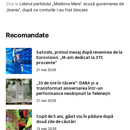
Zina
la
Liderul partidului „Moldova Mare” acuză guvernarea de
„tiranie”, după ce conturile i-au fost blocate
Recomandate
Satoshi, primul mesaj după revenirea de la
Eurovision: „M-am dedicat la 373
procente”
21 mai 2026
„33 de ore în tăcere”: DARA și-a
transformat aniversarea într-un
performance neobișnuit la Telenești
21 mai 2026
Copil de 5 ani, găsit viu în pădure după
două zile de căutări
13 mai 2026