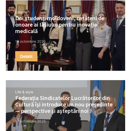
Externe
Doi studenți moldoveni, cetățeni de
onoare ai Iașiului pentru inovație
medicală
16 octombrie 2025
Detalii
Life & style
Federaţia Sindicatelor Lucrătorilor din
Cultură îşi introduce un nou preşedinte
— perspective şi aşteptări noi !
17 octombrie 2025