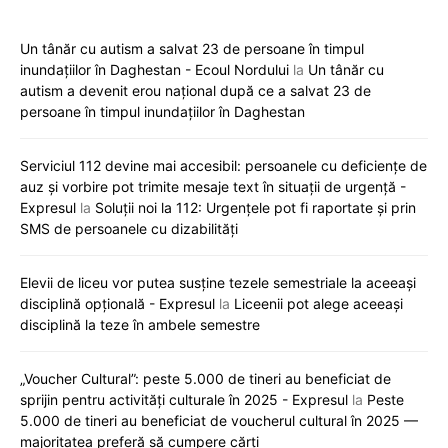
Un tânăr cu autism a salvat 23 de persoane în timpul
inundațiilor în Daghestan - Ecoul Nordului
la
Un tânăr cu
autism a devenit erou național după ce a salvat 23 de
persoane în timpul inundațiilor în Daghestan
Serviciul 112 devine mai accesibil: persoanele cu deficiențe de
auz și vorbire pot trimite mesaje text în situații de urgență -
Expresul
la
Soluții noi la 112: Urgențele pot fi raportate și prin
SMS de persoanele cu dizabilități
Elevii de liceu vor putea susține tezele semestriale la aceeași
disciplină opțională - Expresul
la
Liceenii pot alege aceeași
disciplină la teze în ambele semestre
„Voucher Cultural”: peste 5.000 de tineri au beneficiat de
sprijin pentru activități culturale în 2025 - Expresul
la
Peste
5.000 de tineri au beneficiat de voucherul cultural în 2025 —
majoritatea preferă să cumpere cărți