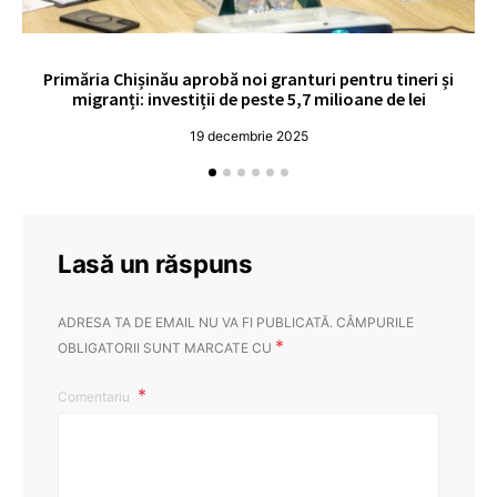
Primăria Chișinău aprobă noi granturi pentru tineri și
UE
migranți: investiții de peste 5,7 milioane de lei
19 decembrie 2025
Lasă un răspuns
ADRESA TA DE EMAIL NU VA FI PUBLICATĂ.
CÂMPURILE
*
OBLIGATORII SUNT MARCATE CU
Comentariu