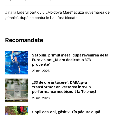
Zina
la
Liderul partidului „Moldova Mare” acuză guvernarea de
„tiranie”, după ce conturile i-au fost blocate
Recomandate
Satoshi, primul mesaj după revenirea de la
Eurovision: „M-am dedicat la 373
procente”
21 mai 2026
„33 de ore în tăcere”: DARA și-a
transformat aniversarea într-un
performance neobișnuit la Telenești
21 mai 2026
Copil de 5 ani, găsit viu în pădure după