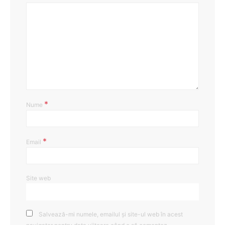
*
Nume
*
Email
Site web
Salvează-mi numele, emailul și site-ul web în acest