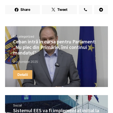
Share
Tweet
Uncategorized
Ceban intră în cursa pentru Parlament:
„Nu plec din Primărie, îmi continui
mandatul”
9 octombrie 2025
Detalii
Social
Sistemul EES va fi implementat inițial la