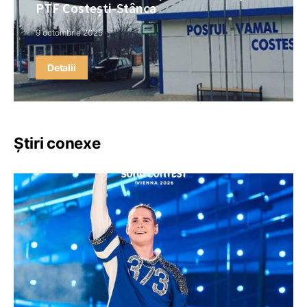
PTF Costești-Stânca
9 octombrie 2025
Detalii
Știri conexe