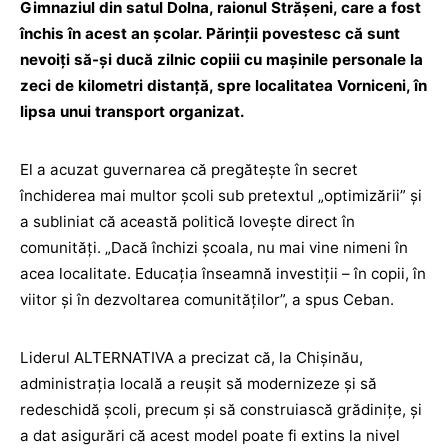
Gimnaziul din satul Dolna, raionul Strășeni, care a fost
închis în acest an școlar. Părinții povestesc că sunt
nevoiți să-și ducă zilnic copiii cu mașinile personale la
zeci de kilometri distanță, spre localitatea Vorniceni, în
lipsa unui transport organizat.
El a acuzat guvernarea că pregătește în secret
închiderea mai multor școli sub pretextul „optimizării” și
a subliniat că această politică lovește direct în
comunități. „Dacă închizi școala, nu mai vine nimeni în
acea localitate. Educația înseamnă investiții – în copii, în
viitor și în dezvoltarea comunităților”, a spus Ceban.
Liderul ALTERNATIVA a precizat că, la Chișinău,
administrația locală a reușit să modernizeze și să
redeschidă școli, precum și să construiască grădinițe, și
a dat asigurări că acest model poate fi extins la nivel