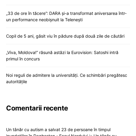
„33 de ore în tăcere”: DARA și-a transformat aniversarea într-
un performance neobișnuit la Telenești
Copil de 5 ani, găsit viu în pădure după două zile de căutări
„Viva, Moldova!” răsună astăzi la Eurovision: Satoshi intră
primul în concurs
Noi reguli de admitere la universități. Ce schimbări pregătesc
autoritățile
Comentarii recente
Un tânăr cu autism a salvat 23 de persoane în timpul
inundațiilor în Daghestan - Ecoul Nordului
la
Un tânăr cu