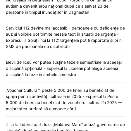
autism a devenit erou național după ce a salvat 23 de
persoane în timpul inundațiilor în Daghestan
Serviciul 112 devine mai accesibil: persoanele cu deficiențe de
auz și vorbire pot trimite mesaje text în situații de urgență -
Expresul
la
Soluții noi la 112: Urgențele pot fi raportate și prin
SMS de persoanele cu dizabilități
Elevii de liceu vor putea susține tezele semestriale la aceeași
disciplină opțională - Expresul
la
Liceenii pot alege aceeași
disciplină la teze în ambele semestre
„Voucher Cultural”: peste 5.000 de tineri au beneficiat de
sprijin pentru activități culturale în 2025 - Expresul
la
Peste
5.000 de tineri au beneficiat de voucherul cultural în 2025 —
majoritatea preferă să cumpere cărți
Zina
la
Liderul partidului „Moldova Mare” acuză guvernarea de
„tiranie”, după ce conturile i-au fost blocate