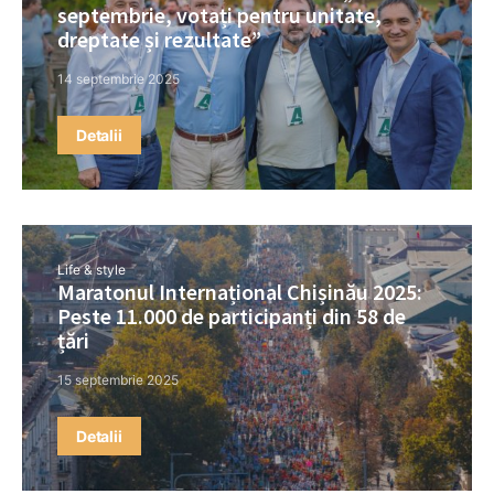
septembrie, votați pentru unitate,
dreptate și rezultate”
14 septembrie 2025
Detalii
Life & style
Maratonul Internațional Chișinău 2025:
Peste 11.000 de participanți din 58 de
țări
15 septembrie 2025
Detalii