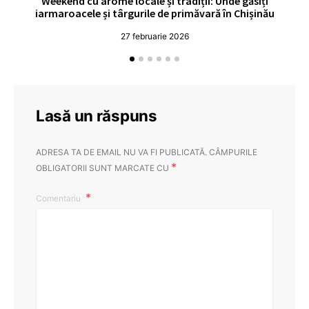
Weekend cu arome locale și tradiții: Unde găsiți
V
iarmaroacele și târgurile de primăvară în Chișinău
27 februarie 2026
Lasă un răspuns
ADRESA TA DE EMAIL NU VA FI PUBLICATĂ.
CÂMPURILE
*
OBLIGATORII SUNT MARCATE CU
Comentariu