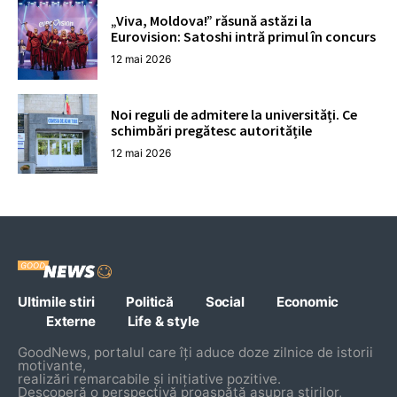
„Viva, Moldova!” răsună astăzi la
Eurovision: Satoshi intră primul în concurs
12 mai 2026
Noi reguli de admitere la universități. Ce
schimbări pregătesc autoritățile
12 mai 2026
Ultimile stiri
Politică
Social
Economic
Externe
Life & style
GoodNews, portalul care îți aduce doze zilnice de istorii
motivante,
realizări remarcabile și inițiative pozitive.
Descoperă o perspectivă proaspătă asupra știrilor,