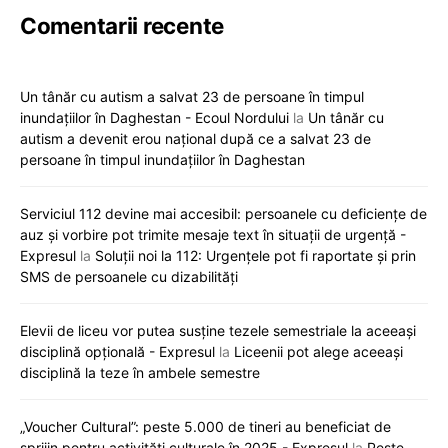
Comentarii recente
Un tânăr cu autism a salvat 23 de persoane în timpul
inundațiilor în Daghestan - Ecoul Nordului
la
Un tânăr cu
autism a devenit erou național după ce a salvat 23 de
persoane în timpul inundațiilor în Daghestan
Serviciul 112 devine mai accesibil: persoanele cu deficiențe de
auz și vorbire pot trimite mesaje text în situații de urgență -
Expresul
la
Soluții noi la 112: Urgențele pot fi raportate și prin
SMS de persoanele cu dizabilități
Elevii de liceu vor putea susține tezele semestriale la aceeași
disciplină opțională - Expresul
la
Liceenii pot alege aceeași
disciplină la teze în ambele semestre
„Voucher Cultural”: peste 5.000 de tineri au beneficiat de
sprijin pentru activități culturale în 2025 - Expresul
la
Peste