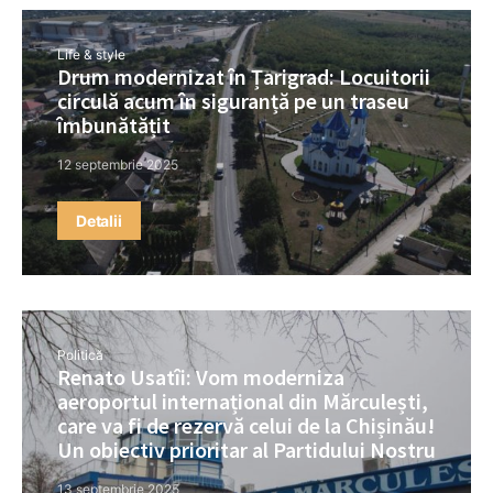
Life & style
Drum modernizat în Țarigrad: Locuitorii
circulă acum în siguranță pe un traseu
îmbunătățit
12 septembrie 2025
Detalii
Politică
Renato Usatîi: Vom moderniza
aeroportul internațional din Mărculești,
care va fi de rezervă celui de la Chișinău!
Un obiectiv prioritar al Partidului Nostru
13 septembrie 2025