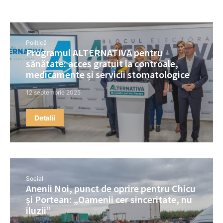
Politică
Programul ALTERNATIVA pentru
sănătate: acces gratuit la controale,
medicamente și servicii stomatologice
12 septembrie 2025
Detalii
Social
Anenii Noi, punct de oprire pentru Chicu
și Portean: „Oamenii cer sinceritate, nu
iluzii”