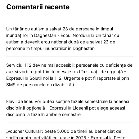
Comentarii recente
Un tânăr cu autism a salvat 23 de persoane în timpul
inundațiilor în Daghestan - Ecoul Nordului
la
Un tânăr cu
autism a devenit erou național după ce a salvat 23 de
persoane în timpul inundațiilor în Daghestan
Serviciul 112 devine mai accesibil: persoanele cu deficiențe de
auz și vorbire pot trimite mesaje text în situații de urgență -
Expresul
la
Soluții noi la 112: Urgențele pot fi raportate și prin
SMS de persoanele cu dizabilități
Elevii de liceu vor putea susține tezele semestriale la aceeași
disciplină opțională - Expresul
la
Liceenii pot alege aceeași
disciplină la teze în ambele semestre
„Voucher Cultural”: peste 5.000 de tineri au beneficiat de
sprijin pentru activități culturale în 2025 - Expresul
la
Peste