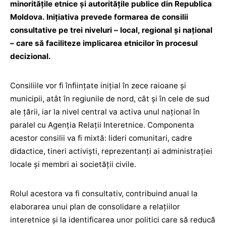
minorităţile etnice şi autorităţile publice din Republica
Moldova. Iniţiativa prevede formarea de consilii
consultative pe trei niveluri – local, regional şi naţional
– care să faciliteze implicarea etnicilor în procesul
decizional.
Consiliile vor fi înfiinţate iniţial în zece raioane şi
municipii, atât în regiunile de nord, cât şi în cele de sud
ale ţării, iar la nivel central va activa unul naţional în
paralel cu Agenţia Relaţii Interetnice. Componenta
acestor consilii va fi mixtă: lideri comunitari, cadre
didactice, tineri activişti, reprezentanţi ai administraţiei
locale şi membri ai societăţii civile.
Rolul acestora va fi consultativ, contribuind anual la
elaborarea unui plan de consolidare a relaţiilor
interetnice și la identificarea unor politici care să reducă