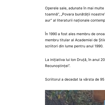
Operele sale, adunate în mai multe 
toamnă”, „Povara bunătății noastre”,
aur” al literaturii naționale contem
În 1990 a fost ales membru de onoa
membru titular al Academiei de Știin
scriitori din lume pentru anul 1990.
La inițiativa lui Ion Druță, în anu
Recunoștinței”.
Scriitorul a decedat la vârsta de 9