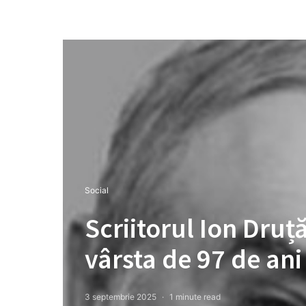
Social
Scriitorul Ion Druță
vârsta de 97 de ani
3 septembrie 2025
1 minute read