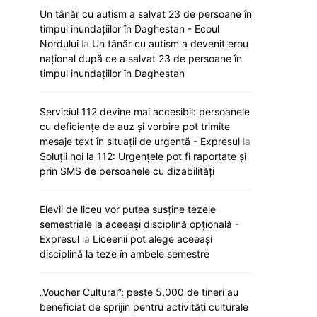
Un tânăr cu autism a salvat 23 de persoane în
timpul inundațiilor în Daghestan - Ecoul
Nordului
la
Un tânăr cu autism a devenit erou
național după ce a salvat 23 de persoane în
timpul inundațiilor în Daghestan
Serviciul 112 devine mai accesibil: persoanele
cu deficiențe de auz și vorbire pot trimite
mesaje text în situații de urgență - Expresul
la
Soluții noi la 112: Urgențele pot fi raportate și
prin SMS de persoanele cu dizabilități
Elevii de liceu vor putea susține tezele
semestriale la aceeași disciplină opțională -
Expresul
la
Liceenii pot alege aceeași
disciplină la teze în ambele semestre
„Voucher Cultural”: peste 5.000 de tineri au
beneficiat de sprijin pentru activități culturale