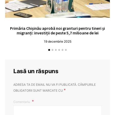
Primăria Chișinău aprobă noi granturi pentru tineri și
UE
migranți: investiții de peste 5,7 milioane de lei
19 decembrie 2025
Lasă un răspuns
ADRESA TA DE EMAIL NU VA FI PUBLICATĂ.
CÂMPURILE
*
OBLIGATORII SUNT MARCATE CU
Comentariu