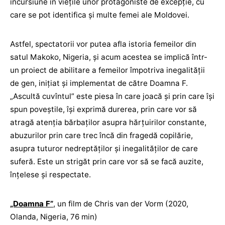
incursiune în viețile unor protagoniste de excepție, cu
care se pot identifica și multe femei ale Moldovei.
Astfel, spectatorii vor putea afla istoria femeilor din
satul Makoko, Nigeria, și acum acestea se implică într-
un proiect de abilitare a femeilor împotriva inegalității
de gen, inițiat și implementat de către Doamna F.
„Ascultă cuvîntul” este piesa în care joacă și prin care își
spun poveștile, își exprimă durerea, prin care vor să
atragă atenția bărbaților asupra hărțuirilor constante,
abuzurilor prin care trec încă din fragedă copilărie,
asupra tuturor nedreptăților și inegalităților de care
suferă. Este un strigăt prin care vor să se facă auzite,
înțelese și respectate.
„Doamna F”
, un film de Chris van der Vorm (2020,
Olanda, Nigeria, 76 min)