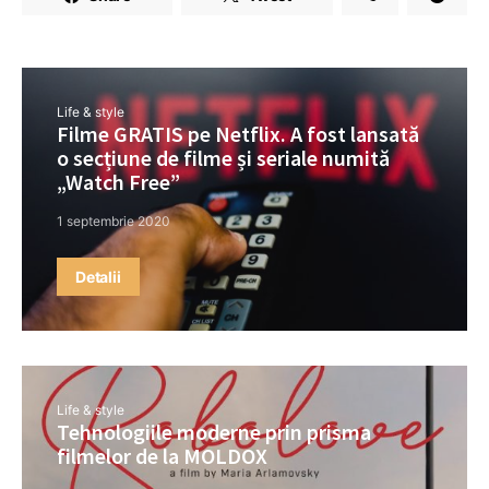
Life & style
Filme GRATIS pe Netflix. A fost lansată
o secțiune de filme și seriale numită
„Watch Free”
1 septembrie 2020
Detalii
Life & style
Tehnologiile moderne prin prisma
filmelor de la MOLDOX