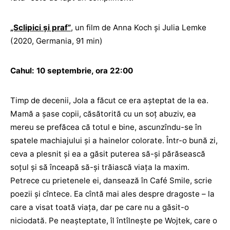
„Sclipici și praf”
, un film de Anna Koch și Julia Lemke
(2020, Germania, 91 min)
Cahul: 10 septembrie, ora 22:00
Timp de decenii, Jola a făcut ce era așteptat de la ea.
Mamă a șase copii, căsătorită cu un soț abuziv, ea
mereu se prefăcea că totul e bine, ascunzîndu-se în
spatele machiajului și a hainelor colorate. Într-o bună zi,
ceva a plesnit și ea a găsit puterea să-și părăsească
soțul și să înceapă să-și trăiască viața la maxim.
Petrece cu prietenele ei, dansează în Café Smile, scrie
poezii și cîntece. Ea cîntă mai ales despre dragoste – la
care a visat toată viața, dar pe care nu a găsit-o
niciodată. Pe neașteptate, îl întîlnește pe Wojtek, care o