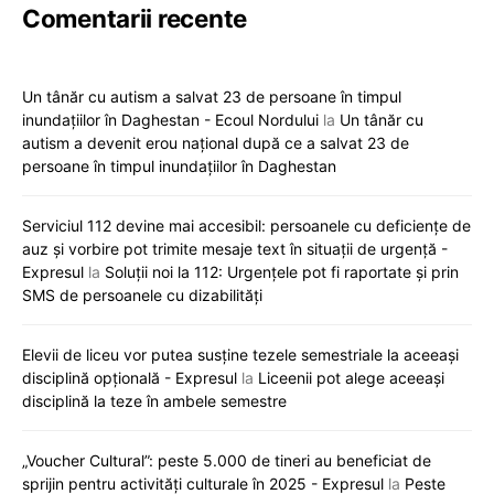
Comentarii recente
Un tânăr cu autism a salvat 23 de persoane în timpul
inundațiilor în Daghestan - Ecoul Nordului
la
Un tânăr cu
autism a devenit erou național după ce a salvat 23 de
persoane în timpul inundațiilor în Daghestan
Serviciul 112 devine mai accesibil: persoanele cu deficiențe de
auz și vorbire pot trimite mesaje text în situații de urgență -
Expresul
la
Soluții noi la 112: Urgențele pot fi raportate și prin
SMS de persoanele cu dizabilități
Elevii de liceu vor putea susține tezele semestriale la aceeași
disciplină opțională - Expresul
la
Liceenii pot alege aceeași
disciplină la teze în ambele semestre
„Voucher Cultural”: peste 5.000 de tineri au beneficiat de
sprijin pentru activități culturale în 2025 - Expresul
la
Peste