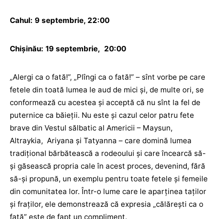
Cahul: 9 septembrie, 22:00
Chișinău: 19 septembrie, 20:00
„Alergi ca o fată!”, „Plîngi ca o fată!” – sînt vorbe pe care
fetele din toată lumea le aud de mici și, de multe ori, se
conformează cu acestea și acceptă că nu sînt la fel de
puternice ca băieții. Nu este și cazul celor patru fete
brave din Vestul sălbatic al Americii – Maysun,
Altraykia, Ariyana și Tatyanna – care domină lumea
tradițional bărbătească a rodeoului și care încearcă să-
și găsească propria cale în acest proces, devenind, fără
să-și propună, un exemplu pentru toate fetele și femeile
din comunitatea lor. Într-o lume care le aparținea taților
și fraților, ele demonstrează că expresia „călărești ca o
fată” este de fapt un compliment.