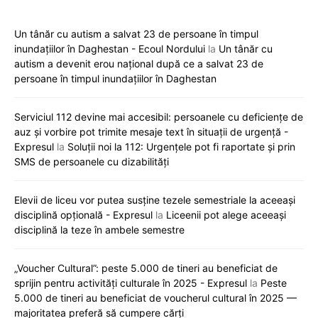
Un tânăr cu autism a salvat 23 de persoane în timpul
inundațiilor în Daghestan - Ecoul Nordului
la
Un tânăr cu
autism a devenit erou național după ce a salvat 23 de
persoane în timpul inundațiilor în Daghestan
Serviciul 112 devine mai accesibil: persoanele cu deficiențe de
auz și vorbire pot trimite mesaje text în situații de urgență -
Expresul
la
Soluții noi la 112: Urgențele pot fi raportate și prin
SMS de persoanele cu dizabilități
Elevii de liceu vor putea susține tezele semestriale la aceeași
disciplină opțională - Expresul
la
Liceenii pot alege aceeași
disciplină la teze în ambele semestre
„Voucher Cultural”: peste 5.000 de tineri au beneficiat de
sprijin pentru activități culturale în 2025 - Expresul
la
Peste
5.000 de tineri au beneficiat de voucherul cultural în 2025 —
majoritatea preferă să cumpere cărți