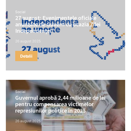
Social
27 august: Evenimentele oficiale
anunțate de Guvern cu ocazia Zilei
Independenței”
26 august 2025
Detalii
Social
Guvernul aprobă 2,44 milioane de lei
pentru compensarea victimelor
represiunilor politice în 2025
26 august 2025