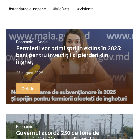
standarde europene
VioData
violenta
Economic
Social
Fermierii vor primi sprijin extins în 2025:
bani pentru investiții și pierderi din
îngheț
26 august 2025
Detalii
Economic
Guvernul acordă 250 de tone de