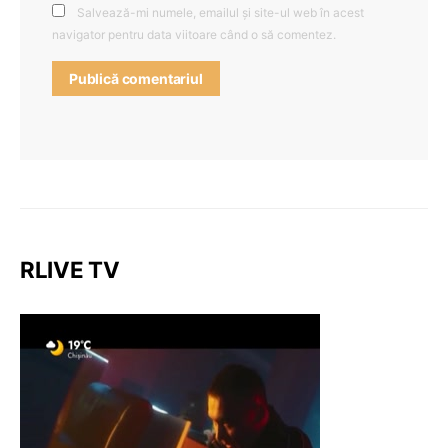
Salvează-mi numele, emailul și site-ul web în acest
navigator pentru data viitoare când o să comentez.
RLIVE TV