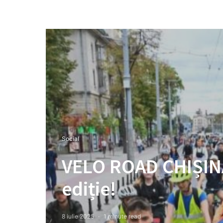
Social
VELO ROAD CHIȘINĂU
ediție!
8 iulie 2025
1 minute read