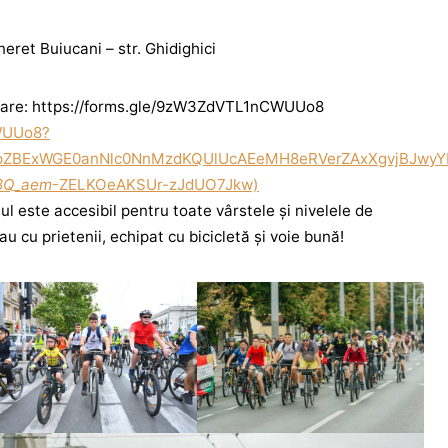
neret Buiucani – str. Ghidighici
ipare: https://forms.gle/9zW3ZdVTL1nCWUUo8
WUUo8?
pZBExWGE0anNlc0NnMzdKQUlUcAEeMH8eRVerZAxXgvjBJwyY
8Q_aem
-ZELKOeAKSUr-zJdUO7Jkw)
ul este accesibil pentru toate vârstele și nivelele de
au cu prietenii, echipat cu bicicletă și voie bună!