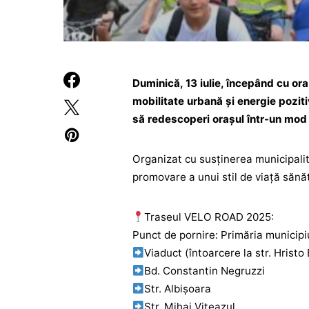
Duminică, 13 iulie, începând cu or
mobilitate urbană și energie pozit
să redescoperi orașul într-un mod 
Organizat cu susținerea municipalit
promovare a unui stil de viață sănăt
Traseul VELO ROAD 2025:
Punct de pornire: Primăria municipi
Viaduct (întoarcere la str. Hristo
Bd. Constantin Negruzzi
Str. Albișoara
Str. Mihai Viteazul