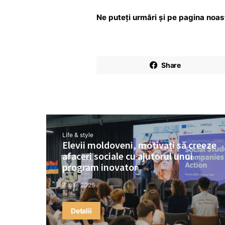
Ne puteți urmări și pe pagina noa
Share
Life & style
Elevii moldoveni, motivați să creeze
afaceri sociale cu ajutorul unui
program inovator
7 iulie 2025
Detalii