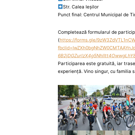
Str. Calea Ieșilor
Punct final: Centrul Municipal de Ti
Completează formularul de partic
(
https://forms.gle/9zW3ZdVTL1nC
fbclid=IwZXh0bgNhZW0CMTAAYnJ
6B2jDGZurlzX4g5NhlItt4OwwgLhY
Participarea este gratuită, iar trase
experiență. Vino singur, cu familia s