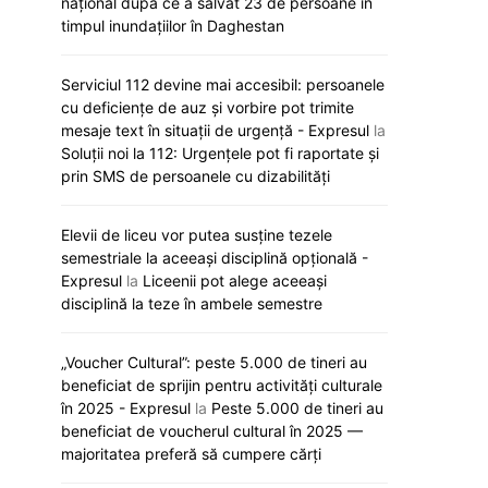
național după ce a salvat 23 de persoane în
timpul inundațiilor în Daghestan
Serviciul 112 devine mai accesibil: persoanele
cu deficiențe de auz și vorbire pot trimite
mesaje text în situații de urgență - Expresul
la
Soluții noi la 112: Urgențele pot fi raportate și
prin SMS de persoanele cu dizabilități
Elevii de liceu vor putea susține tezele
semestriale la aceeași disciplină opțională -
Expresul
la
Liceenii pot alege aceeași
disciplină la teze în ambele semestre
„Voucher Cultural”: peste 5.000 de tineri au
„Viva, Moldova!” răsună astăzi la
Noi reguli de a
beneficiat de sprijin pentru activități culturale
Eurovision: Satoshi intră primul în
universități. Ce
în 2025 - Expresul
la
Peste 5.000 de tineri au
concurs
pregătesc auto
beneficiat de voucherul cultural în 2025 —
majoritatea preferă să cumpere cărți
12 mai 2026
12 mai 20