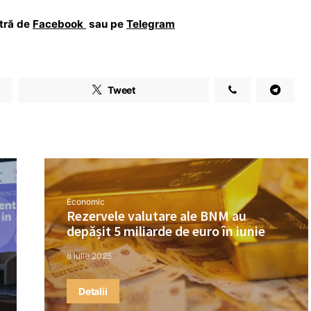
stră de
Facebook
sau pe
Telegram
Tweet
Economic
Rezervele valutare ale BNM au
depășit 5 miliarde de euro în iunie
8 iulie 2025
Detalii