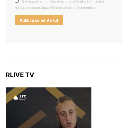
Salvează-mi numele, emailul și site-ul web în acest
navigator pentru data viitoare când o să comentez.
RLIVE TV