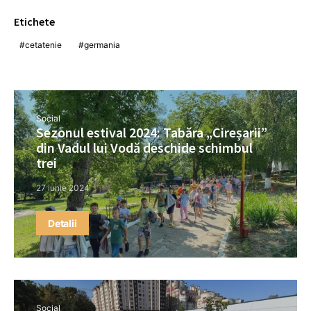
Etichete
cetatenie
germania
Social
Sezonul estival 2024: Tabăra „Cireșarii”
din Vadul lui Vodă deschide schimbul
trei
27 iunie 2024
Detalii
Social