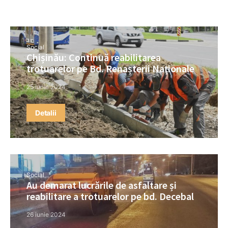
Social
Chișinău: Continuă reabilitarea
trotuarelor pe Bd. Renașterii Naționale
25 iunie 2024
Detalii
Social
Au demarat lucrările de asfaltare și
reabilitare a trotuarelor pe bd. Decebal
26 iunie 2024