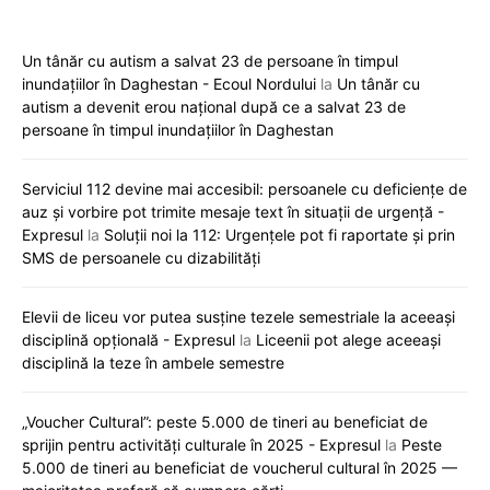
Un tânăr cu autism a salvat 23 de persoane în timpul
inundațiilor în Daghestan - Ecoul Nordului
la
Un tânăr cu
autism a devenit erou național după ce a salvat 23 de
persoane în timpul inundațiilor în Daghestan
Serviciul 112 devine mai accesibil: persoanele cu deficiențe de
auz și vorbire pot trimite mesaje text în situații de urgență -
Expresul
la
Soluții noi la 112: Urgențele pot fi raportate și prin
SMS de persoanele cu dizabilități
Elevii de liceu vor putea susține tezele semestriale la aceeași
disciplină opțională - Expresul
la
Liceenii pot alege aceeași
disciplină la teze în ambele semestre
„Voucher Cultural”: peste 5.000 de tineri au beneficiat de
sprijin pentru activități culturale în 2025 - Expresul
la
Peste
5.000 de tineri au beneficiat de voucherul cultural în 2025 —