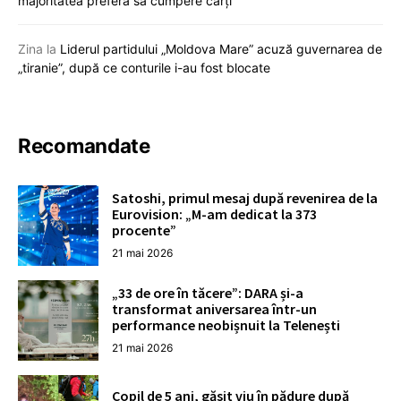
majoritatea preferă să cumpere cărți
Zina
la
Liderul partidului „Moldova Mare” acuză guvernarea de
„tiranie”, după ce conturile i-au fost blocate
Recomandate
Satoshi, primul mesaj după revenirea de la
Eurovision: „M-am dedicat la 373
procente”
21 mai 2026
„33 de ore în tăcere”: DARA și-a
transformat aniversarea într-un
performance neobișnuit la Telenești
21 mai 2026
Copil de 5 ani, găsit viu în pădure după