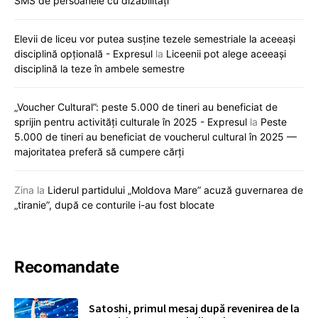
SMS de persoanele cu dizabilități
Elevii de liceu vor putea susține tezele semestriale la aceeași
disciplină opțională - Expresul
la
Liceenii pot alege aceeași
disciplină la teze în ambele semestre
„Voucher Cultural”: peste 5.000 de tineri au beneficiat de
sprijin pentru activități culturale în 2025 - Expresul
la
Peste
5.000 de tineri au beneficiat de voucherul cultural în 2025 —
majoritatea preferă să cumpere cărți
Zina
la
Liderul partidului „Moldova Mare” acuză guvernarea de
„tiranie”, după ce conturile i-au fost blocate
Recomandate
Satoshi, primul mesaj după revenirea de la