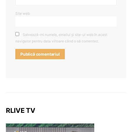
Site web
Salvează-mi numele, emailul și site-ul web în acest
navigator pentru data viitoare când o să comentez.
RLIVE TV