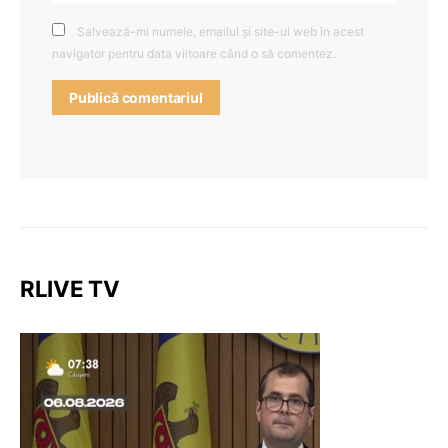
Salvează-mi numele, emailul și site-ul web în acest
navigator pentru data viitoare când o să comentez.
RLIVE TV