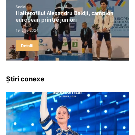
Social
Halterofilul Alexandru Baldji, campion
european printre juniori
19 iunie 2024
Detalii
Știri conexe