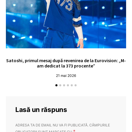
Satoshi, primul mesaj după revenirea de la Eurovision: „M-
„
am dedicat la 373 procente”
21 mai 2026
Lasă un răspuns
ADRESA TA DE EMAIL NU VA FI PUBLICATĂ.
CÂMPURILE
*
OBLIGATORII SUNT MARCATE CU