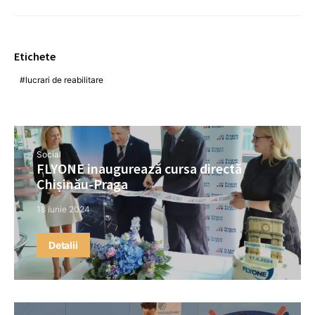
Etichete
lucrari de reabilitare
Social
FLYONE inaugurează cursa directă
Chișinău-Praga
18 iunie 2024
Detalii