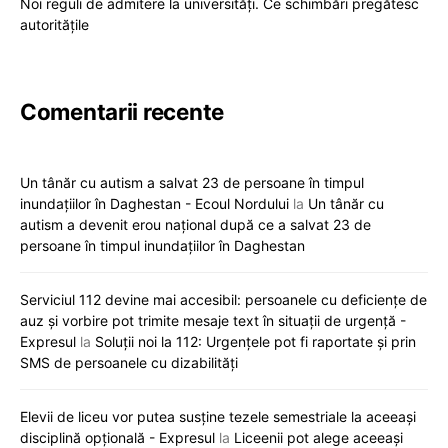
Noi reguli de admitere la universități. Ce schimbări pregătesc
autoritățile
Comentarii recente
Un tânăr cu autism a salvat 23 de persoane în timpul
inundațiilor în Daghestan - Ecoul Nordului
la
Un tânăr cu
autism a devenit erou național după ce a salvat 23 de
persoane în timpul inundațiilor în Daghestan
Serviciul 112 devine mai accesibil: persoanele cu deficiențe de
auz și vorbire pot trimite mesaje text în situații de urgență -
Expresul
la
Soluții noi la 112: Urgențele pot fi raportate și prin
SMS de persoanele cu dizabilități
Elevii de liceu vor putea susține tezele semestriale la aceeași
disciplină opțională - Expresul
la
Liceenii pot alege aceeași