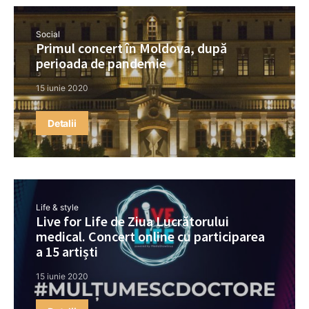
Social
Primul concert în Moldova, după
perioada de pandemie
15 iunie 2020
Detalii
Life & style
Live for Life de Ziua Lucrătorului
medical. Concert online cu participarea
a 15 artiști
15 iunie 2020