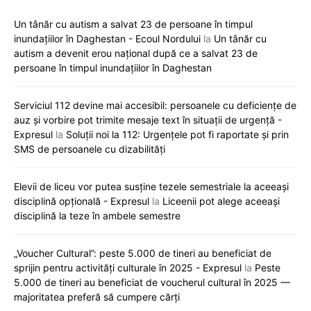
Un tânăr cu autism a salvat 23 de persoane în timpul
inundațiilor în Daghestan - Ecoul Nordului
la
Un tânăr cu
autism a devenit erou național după ce a salvat 23 de
persoane în timpul inundațiilor în Daghestan
Serviciul 112 devine mai accesibil: persoanele cu deficiențe de
auz și vorbire pot trimite mesaje text în situații de urgență -
Expresul
la
Soluții noi la 112: Urgențele pot fi raportate și prin
SMS de persoanele cu dizabilități
Elevii de liceu vor putea susține tezele semestriale la aceeași
disciplină opțională - Expresul
la
Liceenii pot alege aceeași
disciplină la teze în ambele semestre
„Voucher Cultural”: peste 5.000 de tineri au beneficiat de
sprijin pentru activități culturale în 2025 - Expresul
la
Peste
5.000 de tineri au beneficiat de voucherul cultural în 2025 —
majoritatea preferă să cumpere cărți