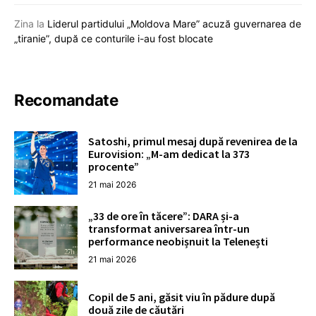
Zina
la
Liderul partidului „Moldova Mare” acuză guvernarea de
„tiranie”, după ce conturile i-au fost blocate
Recomandate
Satoshi, primul mesaj după revenirea de la
Eurovision: „M-am dedicat la 373
procente”
21 mai 2026
„33 de ore în tăcere”: DARA și-a
transformat aniversarea într-un
performance neobișnuit la Telenești
21 mai 2026
Copil de 5 ani, găsit viu în pădure după
două zile de căutări