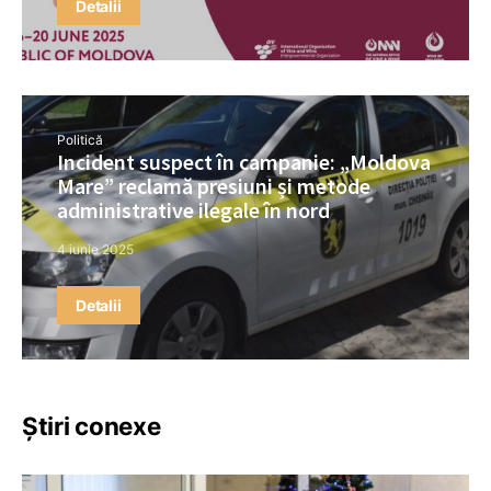
Detalii
Politică
Incident suspect în campanie: „Moldova
Mare” reclamă presiuni și metode
administrative ilegale în nord
4 iunie 2025
Detalii
Știri conexe