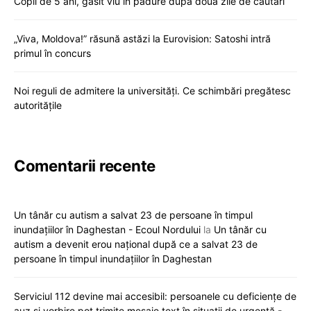
Copil de 5 ani, găsit viu în pădure după două zile de căutări
„Viva, Moldova!” răsună astăzi la Eurovision: Satoshi intră
primul în concurs
Noi reguli de admitere la universități. Ce schimbări pregătesc
autoritățile
Comentarii recente
Un tânăr cu autism a salvat 23 de persoane în timpul
inundațiilor în Daghestan - Ecoul Nordului
la
Un tânăr cu
autism a devenit erou național după ce a salvat 23 de
persoane în timpul inundațiilor în Daghestan
Serviciul 112 devine mai accesibil: persoanele cu deficiențe de
auz și vorbire pot trimite mesaje text în situații de urgență -