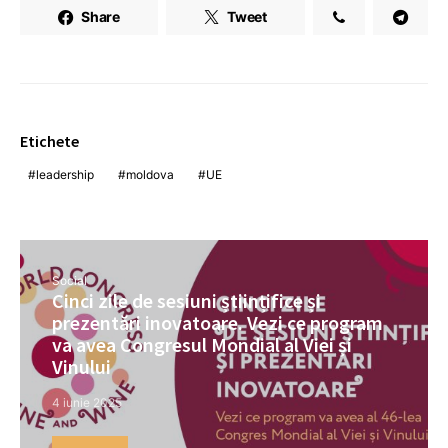
Share
Tweet
Etichete
leadership
moldova
UE
Social
Cinci zile de sesiuni științifice și
prezentări inovatoare. Vezi ce program
va avea Congresul Mondial al Viei și
Vinului
4 iunie 2025