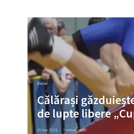
Social
Călărași găzduieșt
de lupte libere „C
21 mai 2025
1 minute read