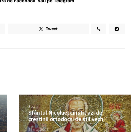
stră de
Facebook
sau pe
Telegram
Tweet
Social
Sfântul Nicolae, cinstit azi de
creștinii ortodocși de stil vechi
22 mai 2025