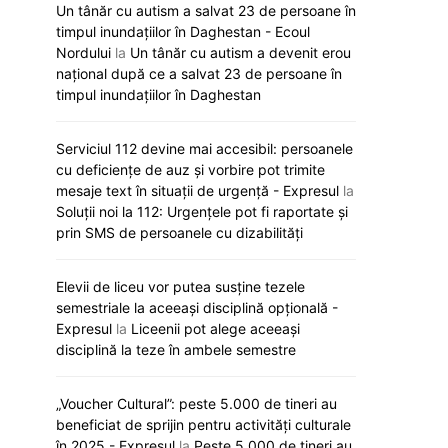
Un tânăr cu autism a salvat 23 de persoane în
timpul inundațiilor în Daghestan - Ecoul
Nordului
la
Un tânăr cu autism a devenit erou
național după ce a salvat 23 de persoane în
timpul inundațiilor în Daghestan
Serviciul 112 devine mai accesibil: persoanele
cu deficiențe de auz și vorbire pot trimite
mesaje text în situații de urgență - Expresul
la
Soluții noi la 112: Urgențele pot fi raportate și
prin SMS de persoanele cu dizabilități
Elevii de liceu vor putea susține tezele
semestriale la aceeași disciplină opțională -
Expresul
la
Liceenii pot alege aceeași
disciplină la teze în ambele semestre
„Voucher Cultural”: peste 5.000 de tineri au
„Viva, Moldova!” răsună astăzi la
Noi reguli de a
beneficiat de sprijin pentru activități culturale
Eurovision: Satoshi intră primul în
universități. Ce
în 2025 - Expresul
la
Peste 5.000 de tineri au