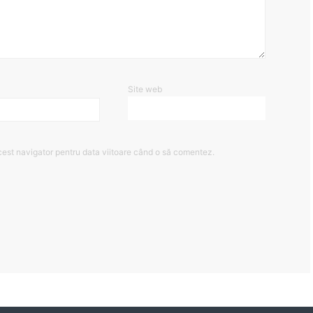
Site web
cest navigator pentru data viitoare când o să comentez.