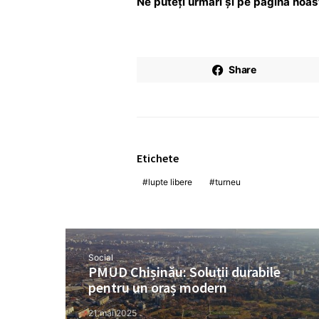
Ne puteți urmări și pe pagina noa
Share
Etichete
lupte libere
turneu
Social
PMUD Chișinău: Soluții durabile
pentru un oraș modern
21 mai 2025