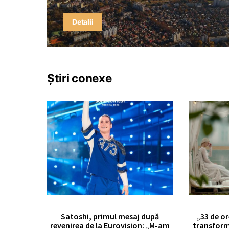
Detalii
Știri conexe
Satoshi, primul mesaj după
„33 de or
revenirea de la Eurovision: „M-am
transform