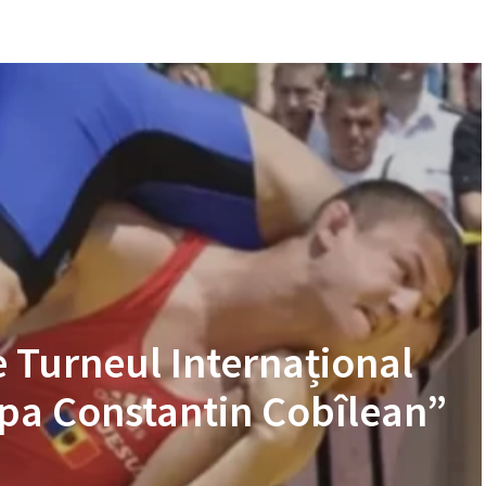
e Turneul Internațional
upa Constantin Cobîlean”