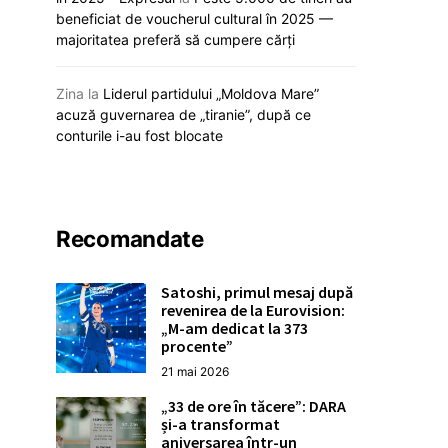
concurs
pregătesc auto
beneficiat de voucherul cultural în 2025 —
majoritatea preferă să cumpere cărți
12 mai 2026
12 mai 20
Zina
la
Liderul partidului „Moldova Mare”
acuză guvernarea de „tiranie”, după ce
conturile i-au fost blocate
Recomandate
Satoshi, primul mesaj după
revenirea de la Eurovision:
„M-am dedicat la 373
procente”
21 mai 2026
„33 de ore în tăcere”: DARA
și-a transformat
aniversarea într-un