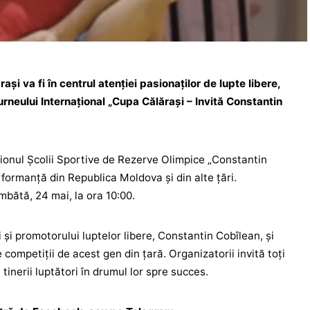
și va fi în centrul atenției pasionaților de lupte libere,
rneului Internațional „Cupa Călărași – Invită Constantin
ionul Școlii Sportive de Rezerve Olimpice „Constantin
rformanță din Republica Moldova și din alte țări.
mbătă, 24 mai, la ora 10:00.
și promotorului luptelor libere, Constantin Cobîlean, și
competiții de acest gen din țară. Organizatorii invită toți
 tinerii luptători în drumul lor spre succes.