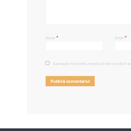
*
*
Nume
Email
Salvează-mi numele, emailul și site-ul web în a