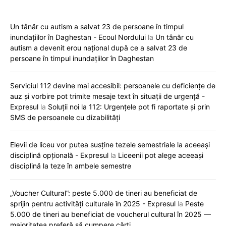
Un tânăr cu autism a salvat 23 de persoane în timpul
inundațiilor în Daghestan - Ecoul Nordului
la
Un tânăr cu
autism a devenit erou național după ce a salvat 23 de
persoane în timpul inundațiilor în Daghestan
Serviciul 112 devine mai accesibil: persoanele cu deficiențe de
auz și vorbire pot trimite mesaje text în situații de urgență -
Expresul
la
Soluții noi la 112: Urgențele pot fi raportate și prin
SMS de persoanele cu dizabilități
Elevii de liceu vor putea susține tezele semestriale la aceeași
disciplină opțională - Expresul
la
Liceenii pot alege aceeași
disciplină la teze în ambele semestre
„Voucher Cultural”: peste 5.000 de tineri au beneficiat de
sprijin pentru activități culturale în 2025 - Expresul
la
Peste
5.000 de tineri au beneficiat de voucherul cultural în 2025 —
majoritatea preferă să cumpere cărți