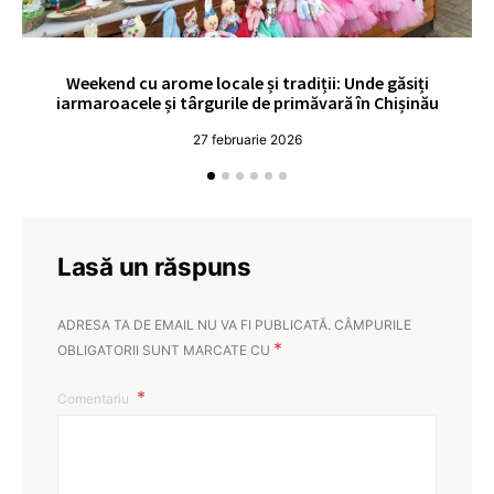
Weekend cu arome locale și tradiții: Unde găsiți
V
iarmaroacele și târgurile de primăvară în Chișinău
27 februarie 2026
Lasă un răspuns
ADRESA TA DE EMAIL NU VA FI PUBLICATĂ.
CÂMPURILE
*
OBLIGATORII SUNT MARCATE CU
Comentariu