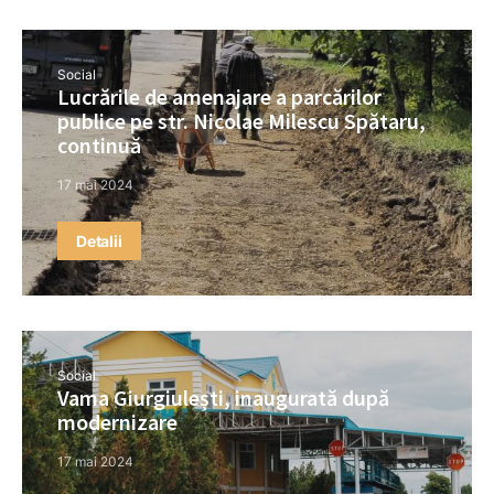
Social
Lucrările de amenajare a parcărilor
publice pe str. Nicolae Milescu Spătaru,
continuă
17 mai 2024
Detalii
Social
Vama Giurgiulești, inaugurată după
modernizare
17 mai 2024