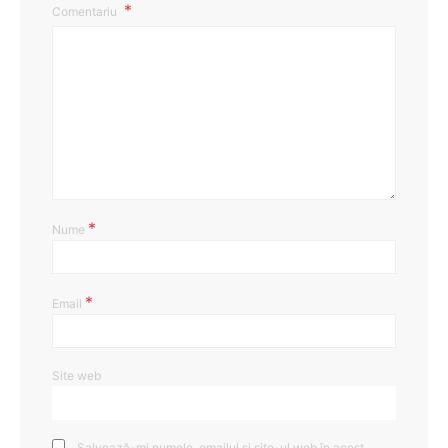
Comentariu
*
Nume
*
Email
Site web
Salvează-mi numele, emailul și site-ul web în acest