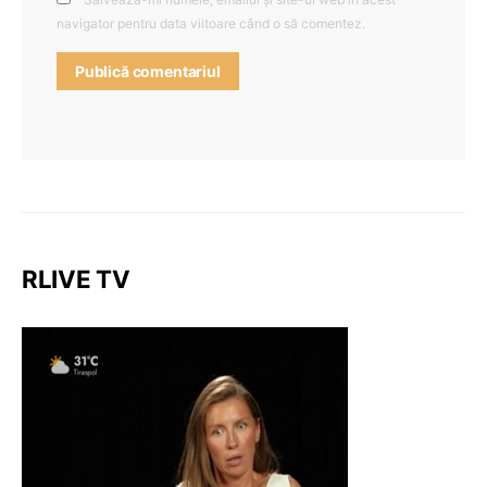
navigator pentru data viitoare când o să comentez.
RLIVE TV