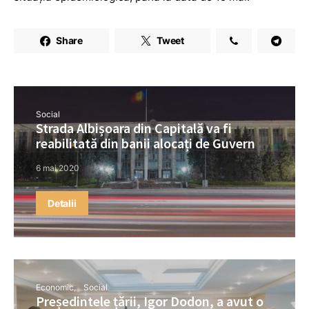
Share
Tweet
Social
Strada Albișoara din Capitală va fi
reabilitată din banii alocați de Guvern
6 mai 2020
Detalii
Economic
Social
Președintele țării, Igor Dodon, a avut o