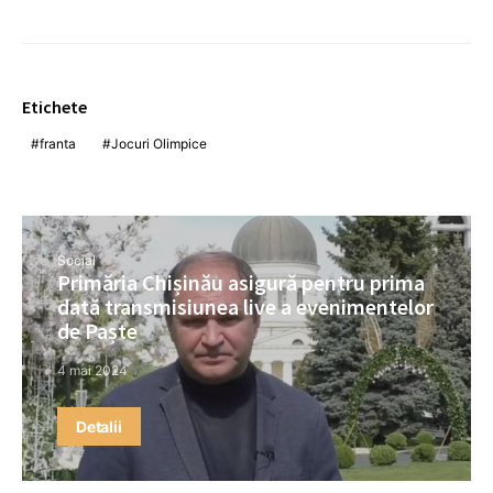
Etichete
franta
Jocuri Olimpice
Social
Primăria Chișinău asigură pentru prima
dată transmisiunea live a evenimentelor
de Paște
4 mai 2024
Detalii