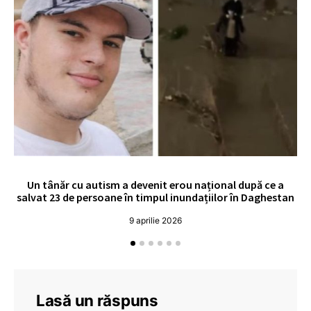
Un tânăr cu autism a devenit erou național după ce a
O 
salvat 23 de persoane în timpul inundațiilor în Daghestan
o
9 aprilie 2026
Lasă un răspuns