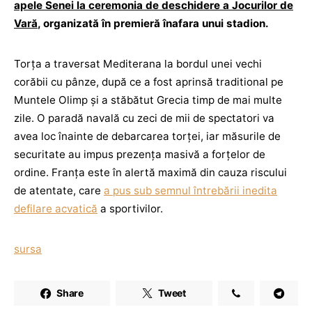
apele Senei la ceremonia de deschidere a Jocurilor de
Vară
, organizată în premieră înafara unui stadion.
Torţa a traversat Mediterana la bordul unei vechi
corăbii cu pânze, după ce a fost aprinsă traditional pe
Muntele Olimp şi a stăbătut Grecia timp de mai multe
zile. O paradă navală cu zeci de mii de spectatori va
avea loc înainte de debarcarea torţei, iar măsurile de
securitate au impus prezenţa masivă a forţelor de
ordine. Franţa este în alertă maximă din cauza riscului
de atentate, care
a pus sub semnul întrebării inedita
defilare acvatică
a sportivilor.
sursa
Share
Tweet