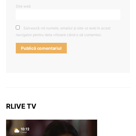
Site web
Salvează-mi numele, emailul și site-ul web în acest
navigator pentru data viitoare când o să comentez.
RLIVE TV