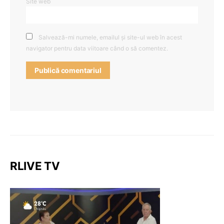
Site web
Salvează-mi numele, emailul și site-ul web în acest
navigator pentru data viitoare când o să comentez.
RLIVE TV