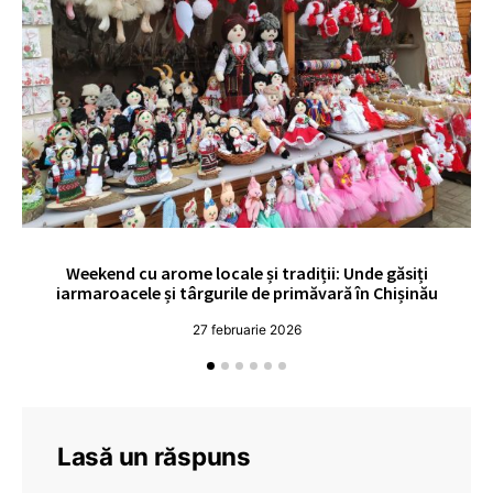
Weekend cu arome locale și tradiții: Unde găsiți
V
iarmaroacele și târgurile de primăvară în Chișinău
27 februarie 2026
Lasă un răspuns