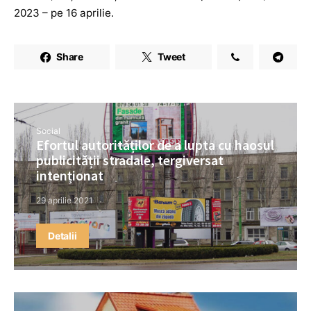
2023 – pe 16 aprilie.
Share
Tweet
Social
Efortul autorităților de a lupta cu haosul
publicității stradale, tergiversat
intenționat
29 aprilie 2021
Detalii