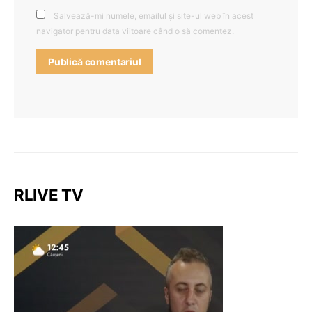
Salvează-mi numele, emailul și site-ul web în acest
navigator pentru data viitoare când o să comentez.
RLIVE TV