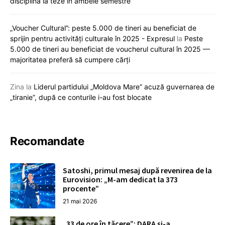
disciplină la teze în ambele semestre
„Voucher Cultural”: peste 5.000 de tineri au beneficiat de
sprijin pentru activități culturale în 2025 - Expresul
la
Peste
5.000 de tineri au beneficiat de voucherul cultural în 2025 —
majoritatea preferă să cumpere cărți
Zina
la
Liderul partidului „Moldova Mare” acuză guvernarea de
„tiranie”, după ce conturile i-au fost blocate
Recomandate
Satoshi, primul mesaj după revenirea de la
Eurovision: „M-am dedicat la 373
procente”
21 mai 2026
„33 de ore în tăcere”: DARA și-a