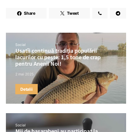
Share
Tweet
Social
Usatîi continuă tradiția populării
lacurilor cu pește: 1,5 tone de crap
pentru Anenii Noi!
2 mai 2025
Detalii
Social
Mii de basarabeni au participat la