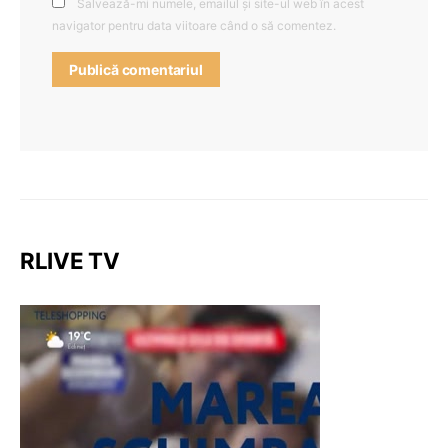
Salvează-mi numele, emailul și site-ul web în acest
navigator pentru data viitoare când o să comentez.
RLIVE TV