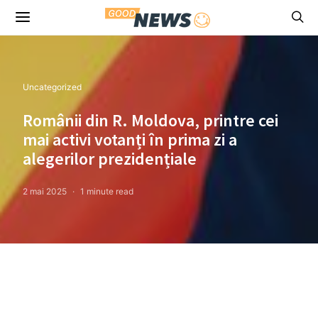
Uncategorized
Românii din R. Moldova, printre cei
mai activi votanți în prima zi a
alegerilor prezidențiale
2 mai 2025
1 minute read