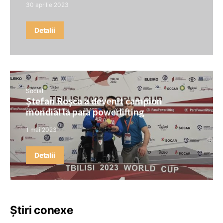
30 aprilie 2023
Detalii
Social
Ștefan Roșca a devenit campion
mondial la para powerlifting
1 mai 2023
Detalii
Știri conexe