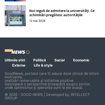
Noi reguli de admitere la universități. Ce
schimbări pregătesc autoritățile
12 mai 2026
Ultimile stiri
Politică
Social
Economic
Externe
Life & style
GoodNews, portalul care îți aduce doze zilnice de istorii
motivante,
realizări remarcabile și inițiative pozitive.
Descoperă o perspectivă proaspătă asupra știrilor,
unde optimismul și speranța sunt la ele acasă.
© 2026 - GOOD NEWS | Developed by: INTELLECT
GROUP