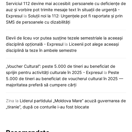
Serviciul 112 devine mai accesibil: persoanele cu deficiențe de
auz și vorbire pot trimite mesaje text în situații de urgență -
Expresul
la
Soluții noi la 112: Urgențele pot fi raportate și prin
SMS de persoanele cu dizabilități
Elevii de liceu vor putea susține tezele semestriale la aceeași
disciplină opțională - Expresul
la
Liceenii pot alege aceeași
disciplină la teze în ambele semestre
„Voucher Cultural”: peste 5.000 de tineri au beneficiat de
sprijin pentru activități culturale în 2025 - Expresul
la
Peste
5.000 de tineri au beneficiat de voucherul cultural în 2025 —
majoritatea preferă să cumpere cărți
Zina
la
Liderul partidului „Moldova Mare” acuză guvernarea de
„tiranie”, după ce conturile i-au fost blocate