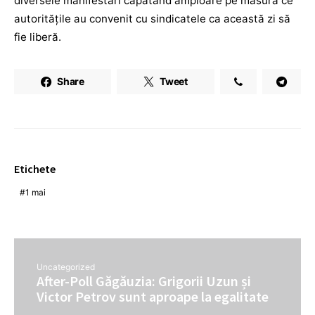
diversele manifestări căpătând amploare pe măsură ce
autoritățile au convenit cu sindicatele ca această zi să
fie liberă.
Share
Tweet
Etichete
1 mai
Uncategorized
After-Poll Găgăuzia: Grigorii Uzun și
Victor Petrov sunt aproape la egalitate