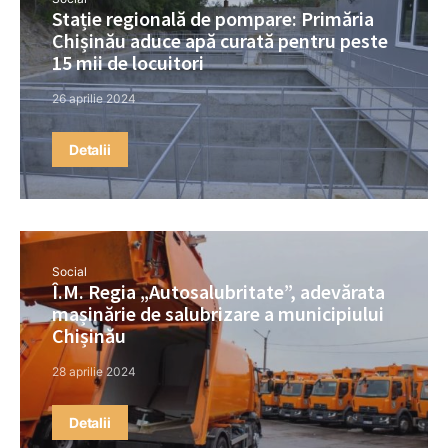
Stație regională de pompare: Primăria
Chișinău aduce apă curată pentru peste
15 mii de locuitori
26 aprilie 2024
Detalii
Social
Î.M. Regia „Autosalubritate”, adevărata
mașinărie de salubrizare a municipiului
Chișinău
28 aprilie 2024
Detalii