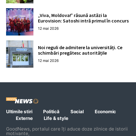
„Viva, Moldova!” răsună astăzi la
Eurovision: Satoshi intră primul în concurs
12 mai 2026
Noi reguli de admitere la universități. Ce
schimbări pregătesc autoritățile
12 mai 2026
Ultimile stiri
Politică
Social
Economic
Externe
Life & style
GoodNews, portalul care îți aduce doze zilnice de istorii
motivante,