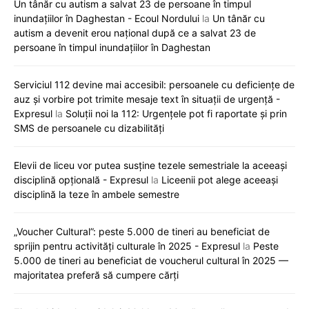
Un tânăr cu autism a salvat 23 de persoane în timpul
inundațiilor în Daghestan - Ecoul Nordului
la
Un tânăr cu
autism a devenit erou național după ce a salvat 23 de
persoane în timpul inundațiilor în Daghestan
Serviciul 112 devine mai accesibil: persoanele cu deficiențe de
auz și vorbire pot trimite mesaje text în situații de urgență -
Expresul
la
Soluții noi la 112: Urgențele pot fi raportate și prin
SMS de persoanele cu dizabilități
Elevii de liceu vor putea susține tezele semestriale la aceeași
disciplină opțională - Expresul
la
Liceenii pot alege aceeași
disciplină la teze în ambele semestre
„Voucher Cultural”: peste 5.000 de tineri au beneficiat de
sprijin pentru activități culturale în 2025 - Expresul
la
Peste
5.000 de tineri au beneficiat de voucherul cultural în 2025 —
majoritatea preferă să cumpere cărți