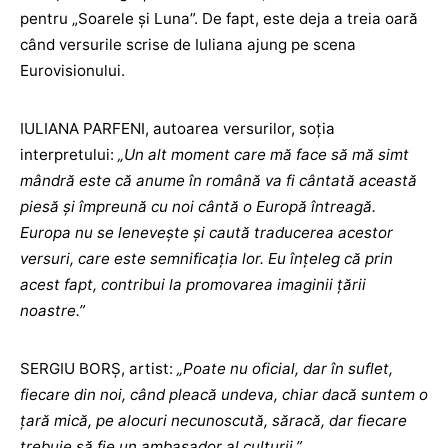
pentru „Soarele și Luna”. De fapt, este deja a treia oară
când versurile scrise de Iuliana ajung pe scena
Eurovisionului.
IULIANA PARFENI, autoarea versurilor, soția
interpretului:
„Un alt moment care mă face să mă simt
mândră este că anume în română va fi cântată această
piesă și împreună cu noi cântă o Europă întreagă.
Europa nu se lenevește și caută traducerea acestor
versuri, care este semnificația lor. Eu înțeleg că prin
acest fapt, contribui la promovarea imaginii țării
noastre.”
SERGIU BORȘ, artist:
„Poate nu oficial, dar în suflet,
fiecare din noi, când pleacă undeva, chiar dacă suntem o
țară mică, pe alocuri necunoscută, săracă, dar fiecare
trebuie să fie un ambasador al culturii.”