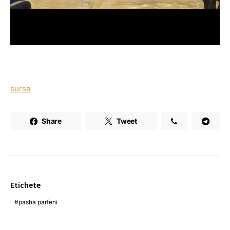
sursa
Share
Tweet
Etichete
pasha parfeni