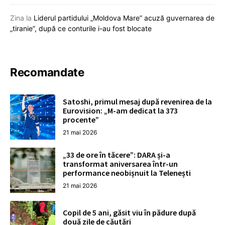
Zina
la
Liderul partidului „Moldova Mare” acuză guvernarea de
„tiranie”, după ce conturile i-au fost blocate
Recomandate
Satoshi, primul mesaj după revenirea de la
Eurovision: „M-am dedicat la 373
procente”
21 mai 2026
„33 de ore în tăcere”: DARA și-a
transformat aniversarea într-un
performance neobișnuit la Telenești
21 mai 2026
Copil de 5 ani, găsit viu în pădure după
două zile de căutări