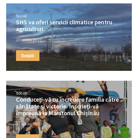
Social
SHS va oferi servicii climatice pentru
agricultori
27 aprilie 2023
Detalii
Social
Conduceți-vă cu încredere familia către
sănătate și victorie. Înscrieți-vă
împreună la Maratonul Chișinău
27 aprilie 2023