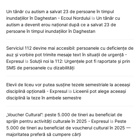
Un tânăr cu autism a salvat 23 de persoane în timpul
inundațiilor în Daghestan - Ecoul Nordului
la
Un tânăr cu
autism a devenit erou național după ce a salvat 23 de
persoane în timpul inundațiilor în Daghestan
Serviciul 112 devine mai accesibil: persoanele cu deficiențe de
auz și vorbire pot trimite mesaje text în situații de urgență -
Expresul
la
Soluții noi la 112: Urgențele pot fi raportate și prin
SMS de persoanele cu dizabilități
Elevii de liceu vor putea susține tezele semestriale la aceeași
disciplină opțională - Expresul
la
Liceenii pot alege aceeași
disciplină la teze în ambele semestre
„Voucher Cultural”: peste 5.000 de tineri au beneficiat de
sprijin pentru activități culturale în 2025 - Expresul
la
Peste
5.000 de tineri au beneficiat de voucherul cultural în 2025 —
majoritatea preferă să cumpere cărți