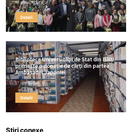
17 aprilie 2025
Detalii
Life & style
Biblioteca Universității de Stat din Bălți
primește o donație de cărți din partea
Ambasadei Japoniei
17 aprilie 2025
Detalii
Știri conexe