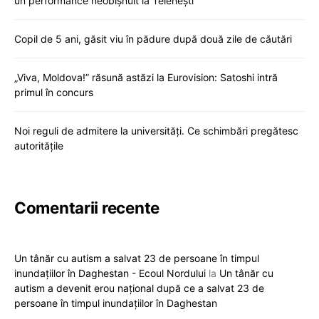
un performance neobișnuit la Telenești
Copil de 5 ani, găsit viu în pădure după două zile de căutări
„Viva, Moldova!” răsună astăzi la Eurovision: Satoshi intră
primul în concurs
Noi reguli de admitere la universități. Ce schimbări pregătesc
autoritățile
Comentarii recente
Un tânăr cu autism a salvat 23 de persoane în timpul
inundațiilor în Daghestan - Ecoul Nordului
la
Un tânăr cu
autism a devenit erou național după ce a salvat 23 de
persoane în timpul inundațiilor în Daghestan