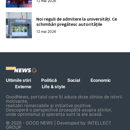
12 mai 2026
Noi reguli de admitere la universități. Ce
schimbări pregătesc autoritățile
12 mai 2026
Ultimile stiri
Politică
Social
Economic
Externe
Life & style
GoodNews, portalul care îți aduce doze zilnice de istorii
motivante,
realizări remarcabile și inițiative pozitive.
Descoperă o perspectivă proaspătă asupra știrilor,
unde optimismul și speranța sunt la ele acasă.
© 2026 - GOOD NEWS | Developed by: INTELLECT
GROUP