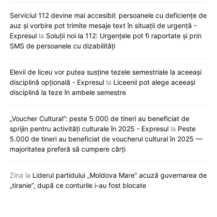
Serviciul 112 devine mai accesibil: persoanele cu deficiențe de
auz și vorbire pot trimite mesaje text în situații de urgență -
Expresul
la
Soluții noi la 112: Urgențele pot fi raportate și prin
SMS de persoanele cu dizabilități
Elevii de liceu vor putea susține tezele semestriale la aceeași
disciplină opțională - Expresul
la
Liceenii pot alege aceeași
disciplină la teze în ambele semestre
„Voucher Cultural”: peste 5.000 de tineri au beneficiat de
sprijin pentru activități culturale în 2025 - Expresul
la
Peste
5.000 de tineri au beneficiat de voucherul cultural în 2025 —
majoritatea preferă să cumpere cărți
Zina
la
Liderul partidului „Moldova Mare” acuză guvernarea de
„tiranie”, după ce conturile i-au fost blocate