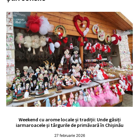
Weekend cu arome locale și tradiții: Unde găsiți
V
iarmaroacele și târgurile de primăvară în Chișinău
27 februarie 2026