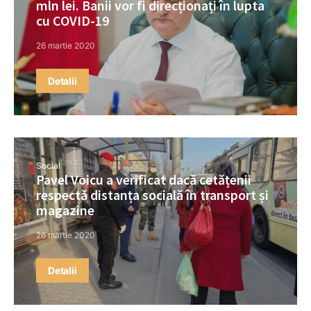
mln lei. Banii vor fi direcționați în lupta
cu COVID-19
26 martie 2020
Detalii
Social
Pavel Voicu a verificat dacă cetățenii
respectă distanța socială în transport și
magazine
26 martie 2020
Detalii