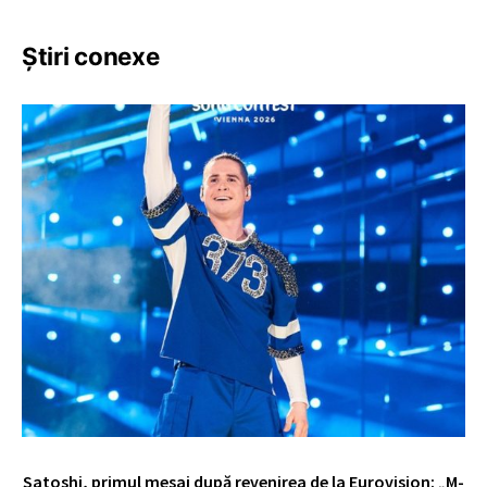
Știri conexe
Satoshi, primul mesaj după revenirea de la Eurovision: „M-
„