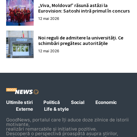
„Viva, Moldova!” răsună astăzi la
Eurovision: Satoshi intră primul în concurs
12 mai 2026
Noi reguli de admitere la universități. Ce
schimbări pregătesc autoritățile
12 mai 2026
Ultimile stiri
Politică
Social
Economic
Externe
Life & style
GoodNews, portalul care îți aduce doze zilnice de istorii
motivante,
realizări remarcabile și inițiative pozitive.
Descoperă o perspectivă proaspătă asupra știrilor,