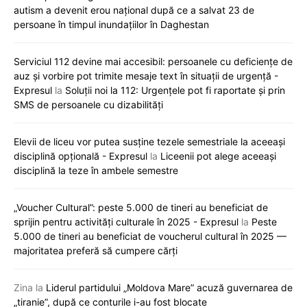
autism a devenit erou național după ce a salvat 23 de
persoane în timpul inundațiilor în Daghestan
Serviciul 112 devine mai accesibil: persoanele cu deficiențe de
auz și vorbire pot trimite mesaje text în situații de urgență -
Expresul
la
Soluții noi la 112: Urgențele pot fi raportate și prin
SMS de persoanele cu dizabilități
Elevii de liceu vor putea susține tezele semestriale la aceeași
disciplină opțională - Expresul
la
Liceenii pot alege aceeași
disciplină la teze în ambele semestre
„Voucher Cultural”: peste 5.000 de tineri au beneficiat de
sprijin pentru activități culturale în 2025 - Expresul
la
Peste
5.000 de tineri au beneficiat de voucherul cultural în 2025 —
majoritatea preferă să cumpere cărți
Zina
la
Liderul partidului „Moldova Mare” acuză guvernarea de
„tiranie”, după ce conturile i-au fost blocate