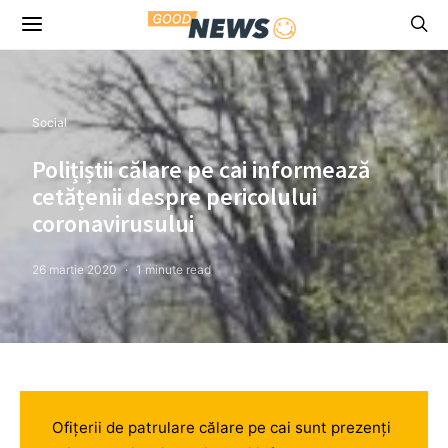
Social
Polițiștii călare pe cai informează
cetățenii despre pericolului
coronavirusului
26 martie 2020
1 minute read
Ofițerii de patrulare călare pe cai sunt prezenți