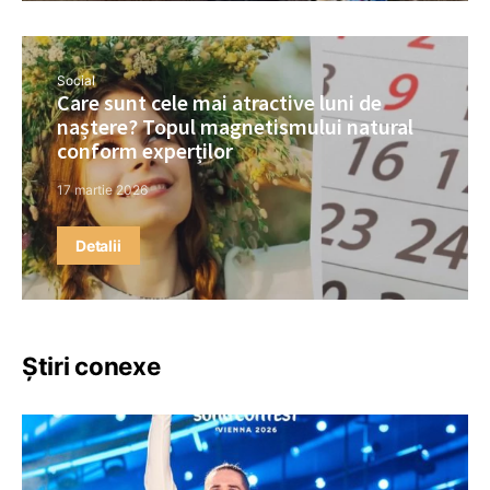
Social
Care sunt cele mai atractive luni de
naștere? Topul magnetismului natural
conform experților
17 martie 2026
Detalii
Știri conexe