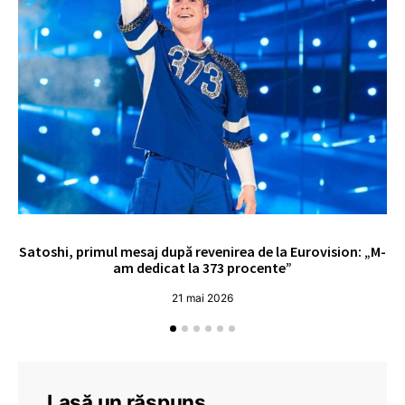
Satoshi, primul mesaj după revenirea de la Eurovision: „M-
„
am dedicat la 373 procente”
21 mai 2026
Lasă un răspuns