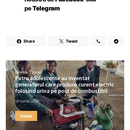
pe
Telegram
Share
Tweet
Externe
Social
Patru adolescente au inventat
generatorul care produce curent electric
folosind urina pe post de combustibil
16 martie 2026
Detalii