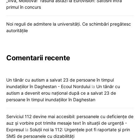
„Viva, Moldova!” răsună astăzi la Eurovision: Satoshi intră
primul în concurs
Noi reguli de admitere la universități. Ce schimbări pregătesc
autoritățile
Comentarii recente
Un tânăr cu autism a salvat 23 de persoane în timpul
inundațiilor în Daghestan - Ecoul Nordului
la
Un tânăr cu
autism a devenit erou național după ce a salvat 23 de
persoane în timpul inundațiilor în Daghestan
Serviciul 112 devine mai accesibil: persoanele cu deficiențe de
auz și vorbire pot trimite mesaje text în situații de urgență -
Expresul
la
Soluții noi la 112: Urgențele pot fi raportate și prin
SMS de persoanele cu dizabilități