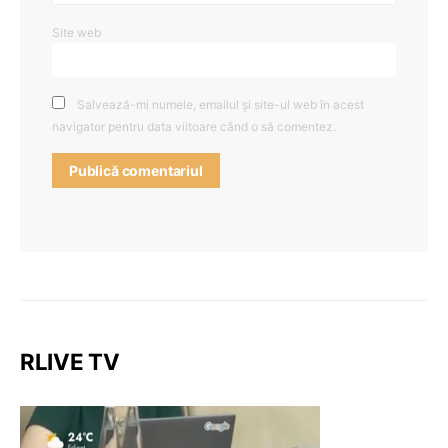
Site web
Salvează-mi numele, emailul și site-ul web în acest
navigator pentru data viitoare când o să comentez.
RLIVE TV