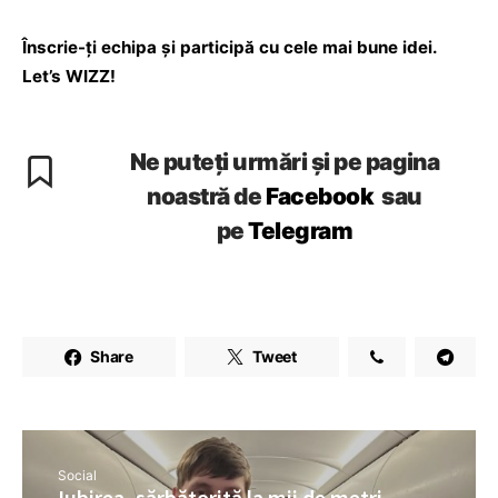
Înscrie-ți echipa și participă cu cele mai bune idei.
Let’s WIZZ!
Ne puteți urmări și pe pagina
noastră de
Facebook
sau
pe
Telegram
Share
Tweet
Social
Iubirea, sărbătorită la mii de metri