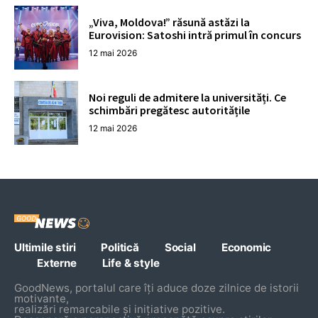
„Viva, Moldova!” răsună astăzi la
Eurovision: Satoshi intră primul în concurs
12 mai 2026
Noi reguli de admitere la universități. Ce
schimbări pregătesc autoritățile
12 mai 2026
Ultimile stiri
Politică
Social
Economic
Externe
Life & style
GoodNews, portalul care îți aduce doze zilnice de istorii
motivante,
realizări remarcabile și inițiative pozitive.