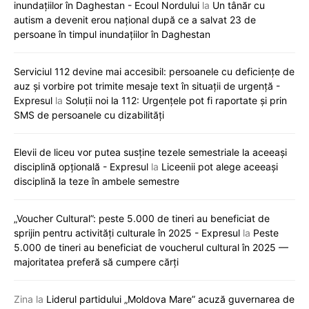
inundațiilor în Daghestan - Ecoul Nordului
la
Un tânăr cu
autism a devenit erou național după ce a salvat 23 de
persoane în timpul inundațiilor în Daghestan
Serviciul 112 devine mai accesibil: persoanele cu deficiențe de
auz și vorbire pot trimite mesaje text în situații de urgență -
Expresul
la
Soluții noi la 112: Urgențele pot fi raportate și prin
SMS de persoanele cu dizabilități
Elevii de liceu vor putea susține tezele semestriale la aceeași
disciplină opțională - Expresul
la
Liceenii pot alege aceeași
disciplină la teze în ambele semestre
„Voucher Cultural”: peste 5.000 de tineri au beneficiat de
sprijin pentru activități culturale în 2025 - Expresul
la
Peste
5.000 de tineri au beneficiat de voucherul cultural în 2025 —
majoritatea preferă să cumpere cărți
Zina
la
Liderul partidului „Moldova Mare” acuză guvernarea de