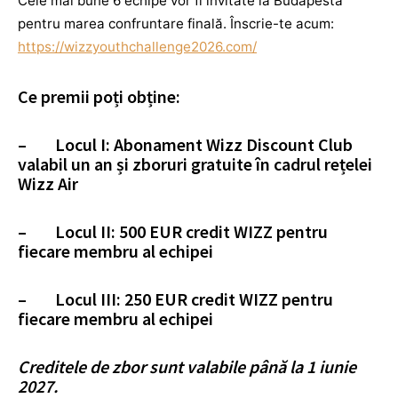
Cele mai bune 6 echipe vor fi invitate la Budapesta
pentru marea confruntare finală. Înscrie-te acum:
https://wizzyouthchallenge2026.com/
Ce premii poți obține:
– Locul I: Abonament Wizz Discount Club
valabil un an și zboruri gratuite în cadrul rețelei
Wizz Air
– Locul II: 500 EUR credit WIZZ pentru
fiecare membru al echipei
– Locul III: 250 EUR credit WIZZ pentru
fiecare membru al echipei
Creditele de zbor sunt valabile până la 1 iunie
2027.