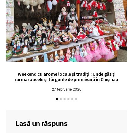
Weekend cu arome locale și tradiții: Unde găsiți
V
iarmaroacele și târgurile de primăvară în Chișinău
27 februarie 2026
Lasă un răspuns