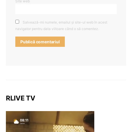
Site web
Salvează-mi numele, emailul și site-ul web în acest
navigator pentru data viitoare când o să comentez.
RLIVE TV