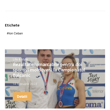
Etichete
Ion Ceban
Life & style
Rezultate remarcabile pentru doi
sportivi moldoveni la Campionatul
Balcanic
14 februarie 2022
Detalii