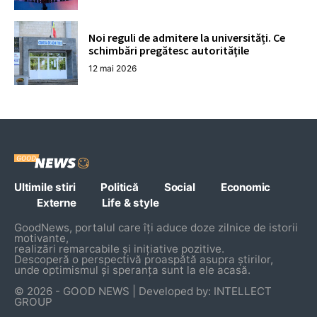
Noi reguli de admitere la universități. Ce
schimbări pregătesc autoritățile
12 mai 2026
Ultimile stiri
Politică
Social
Economic
Externe
Life & style
GoodNews, portalul care îți aduce doze zilnice de istorii
motivante,
realizări remarcabile și inițiative pozitive.
Descoperă o perspectivă proaspătă asupra știrilor,
unde optimismul și speranța sunt la ele acasă.
© 2026 - GOOD NEWS | Developed by: INTELLECT
GROUP