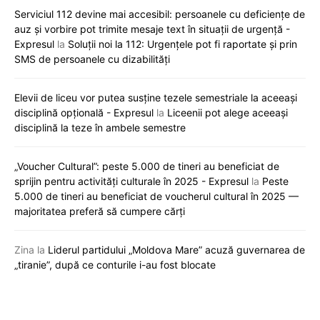
Serviciul 112 devine mai accesibil: persoanele cu deficiențe de
auz și vorbire pot trimite mesaje text în situații de urgență -
Expresul
la
Soluții noi la 112: Urgențele pot fi raportate și prin
SMS de persoanele cu dizabilități
Elevii de liceu vor putea susține tezele semestriale la aceeași
disciplină opțională - Expresul
la
Liceenii pot alege aceeași
disciplină la teze în ambele semestre
„Voucher Cultural”: peste 5.000 de tineri au beneficiat de
sprijin pentru activități culturale în 2025 - Expresul
la
Peste
5.000 de tineri au beneficiat de voucherul cultural în 2025 —
majoritatea preferă să cumpere cărți
Zina
la
Liderul partidului „Moldova Mare” acuză guvernarea de
„tiranie”, după ce conturile i-au fost blocate