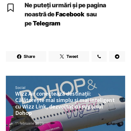
Ne puteți urmări și pe pagina
noastră de
Facebook
sau
pe
Telegram
Share
Tweet
Social
Wizz Air conectează destinații:
Călătorește mai simplu și mai inteligent
cu Wizz Link, dezvoltat cu suportul
Dohop
11 februarie 2026