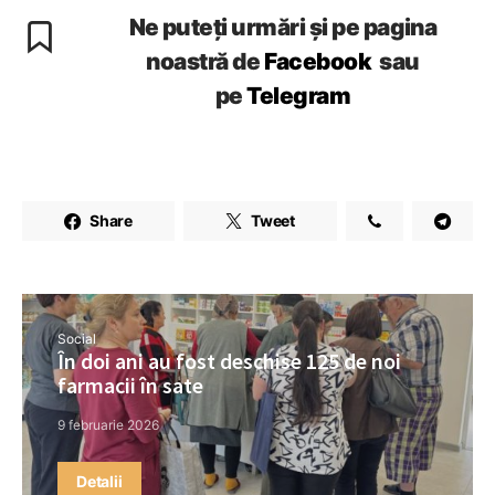
Ne puteți urmări și pe pagina
noastră de
Facebook
sau
pe
Telegram
Share
Tweet
Social
În doi ani au fost deschise 125 de noi
farmacii în sate
9 februarie 2026
Detalii