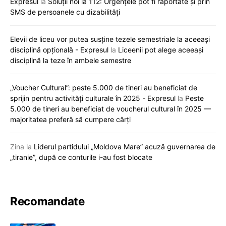
Expresul
la
Soluții noi la 112: Urgențele pot fi raportate și prin
SMS de persoanele cu dizabilități
Elevii de liceu vor putea susține tezele semestriale la aceeași
disciplină opțională - Expresul
la
Liceenii pot alege aceeași
disciplină la teze în ambele semestre
„Voucher Cultural”: peste 5.000 de tineri au beneficiat de
sprijin pentru activități culturale în 2025 - Expresul
la
Peste
5.000 de tineri au beneficiat de voucherul cultural în 2025 —
majoritatea preferă să cumpere cărți
Zina
la
Liderul partidului „Moldova Mare” acuză guvernarea de
„tiranie”, după ce conturile i-au fost blocate
Recomandate